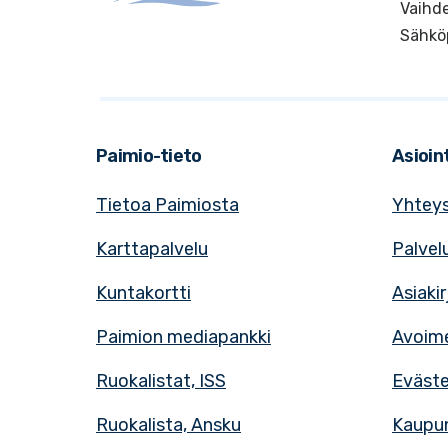
Vaihde
Sähkö
Paimio-tieto
Asioint
Tietoa Paimiosta
Yhteys
Karttapalvelu
Palvel
Kuntakortti
Asiaki
Paimion mediapankki
Avoime
Ruokalistat, ISS
Eväst
Ruokalista, Ansku
Kaupun