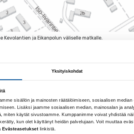
 Kevolantien ja Eikanpolun väliselle matkalle.
ficom on myöntänyt avustuksia kävelyn ja pyöräliikent
 kohdistuu Paimioon, jonne myönnettiin 75 000 euroa M
Yksityiskohdat
Eikanpolun väliselle alueelle. Rakentaminen on alkamas
itä
syksyn aikana.
mme sisällön ja mainosten räätälöimiseen, sosiaalisen median
iseen. Lisäksi jaamme sosiaalisen median, mainosalan ja analy
aan 15,4 miljoonaa euroa yhteensä 61 hankkeelle. Avus
, miten käytät sivustoamme. Kumppanimme voivat yhdistää näitä t
n kävelyn ja pyöräilyn houkuttelevuutta, sujuvuutta ja 
 on kerätty, kun olet käyttänyt heidän palvelujaan. Voit muuttaa e
la sekä vähennetään liikenteen päästöjä.
Lue tarkemmin
a
Evästeasetukset
linkistä.