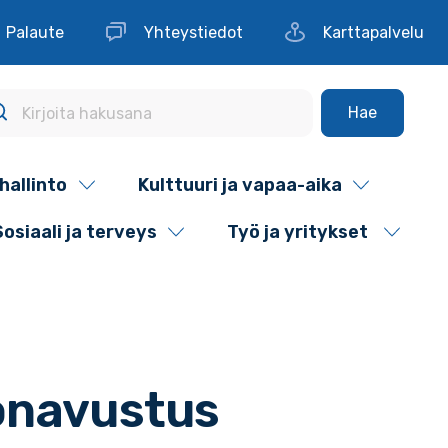
Palaute
Yhteystiedot
Karttapalvelu
Hae
hallinto
Kulttuuri ja vapaa-aika
Sosiaali ja terveys
Työ ja yritykset
ionavustus