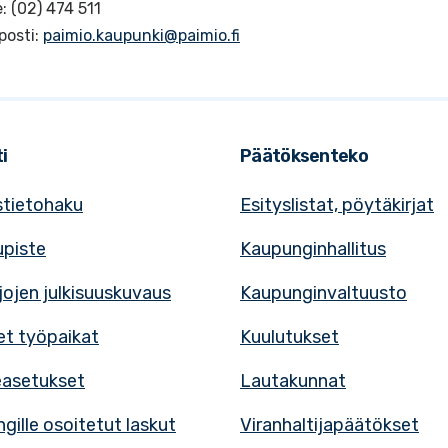
: (02) 474 511
posti:
paimio.kaupunki@paimio.fi
i
Päätöksenteko
tietohaku
Esityslistat, pöytäkirjat
upiste
Kaupunginhallitus
rjojen julkisuuskuvaus
Kaupunginvaltuusto
t työpaikat
Kuulutukset
easetukset
Lautakunnat
gille osoitetut laskut
Viranhaltijapäätökset