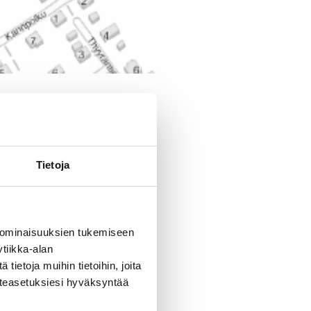
een olosuhteiden
aurizintien
Tietoja
sa alkukesällä 2023 ja
 ominaisuuksien tukemiseen
tiikka-alan
tukset kohdistuivat 38
ietoja muihin tietoihin, joita
turvallisuutta
västeasetuksiesi hyväksyntää
 Traficomin