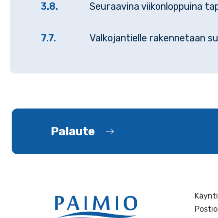
3.8.
Seuraavina viikonloppuina tap
7.7.
Valkojantielle rakennetaan s
Palaute
Käynti
Postio