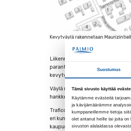
Kevytväylä rakennetaan Maurizintielle
Liikenne- ja viestintävirasto Tra
parantamiseen. Yksi avustuksista
Suostumus
kevytväylän rakentamiseen.
Väylä rakennetaan Kevolantien ja 
Tämä sivusto käyttää eväste
hankkeen arvioidaan valmistuvan 
Käytämme evästeitä tarjoama
ja kävijämäärämme analysoim
Traficom myönsi avustusta kaikki
kumppaneillemme tietoja siitä
eri kuntaan. Hankkeilla parannetaa
olet antanut heille tai joita
kaupunkien ja kuntien katuverkoil
sivuston alalaidassa olevast