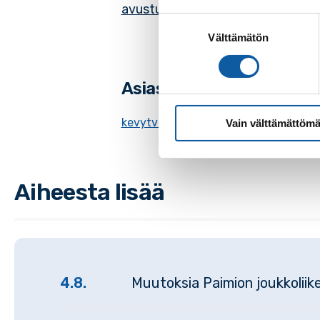
avustuksista
.
Suostumuksen
Välttämätön
valinta
Asiasanat
kevytväylä
Kriivari
Vain välttämättömä
Aiheesta lisää
4.8.
Muutoksia Paimion joukkolii