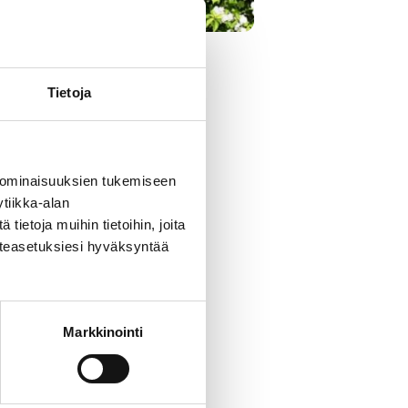
aa.
Tietoja
 varten telineet.
 ominaisuuksien tukemiseen
tiikka-alan
ietoja muihin tietoihin, joita
västeasetuksiesi hyväksyntää
Markkinointi