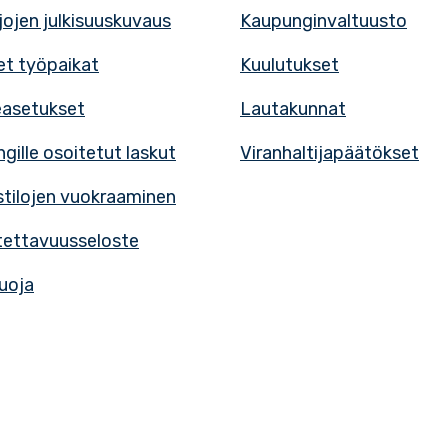
rjojen julkisuuskuvaus
Kaupunginvaltuusto
t työpaikat
Kuulutukset
easetukset
Lautakunnat
gille osoitetut laskut
Viranhaltijapäätökset
tilojen vuokraaminen
ettavuusseloste
uoja