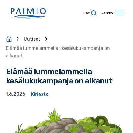
Siirry sisältöön
Hae
Valikko
Uutiset
Elämää lummelammella -kesälukukampanja on
alkanut
Elämää lummelammella -
kesälukukampanja on alkanut
1.6.2026
Kirjasto