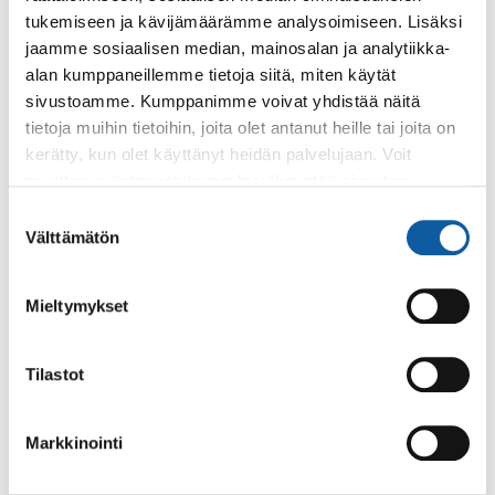
tukemiseen ja kävijämäärämme analysoimiseen. Lisäksi
jaamme sosiaalisen median, mainosalan ja analytiikka-
alan kumppaneillemme tietoja siitä, miten käytät
sivustoamme. Kumppanimme voivat yhdistää näitä
tietoja muihin tietoihin, joita olet antanut heille tai joita on
kerätty, kun olet käyttänyt heidän palvelujaan. Voit
Palaute
muuttaa evästeasetuksiesi hyväksyntää sivuston
alalaidassa olevasta
Evästeasetukset
linkistä.
Suostumuksen
Välttämätön
valinta
Mieltymykset
Tilastot
Käyntiosoite: Vistantie 18
Postiosoite: PL 50, 21531 PAIMIO
Markkinointi
Vaihde: (02) 474 511
Sähköposti:
paimio.kaupunki@paimio.fi