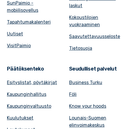
SunPaimio -
laskut
mobiilisovellus
Kokoustilojen
Tapahtumakalenteri
vuokraaminen
Uutiset
Saavutettavuusseloste
VisitPaimio
Tietosuoja
Päätöksenteko
Seudulliset palvelut
Esityslistat, pöytäkirjat
Business Turku
Kaupunginhallitus
Föli
Kaupunginvaltuusto
Know your hoods
Kuulutukset
Lounais-Suomen
elinvoimakeskus