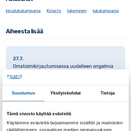
kesälukukampanja
Kirjasto
lukeminen
lukukampanja
Aiheesta lisää
27.7.
Omatoimikirjautumisessa uudelleen ongelmia
24.7.
Omatoimikirjaston kirjautumislaite on huollettu
Suostumus
Yksityiskohdat
Tietoja
ja vaihdettu 22.7.
1.7.
Tämä sivusto käyttää evästeitä
Kirjaston omatoimikirjautumisessa isoja
Käytämme evästeitä tarjoamamme sisällön ja mainosten
häiriöitä
räätälöimiseen, sosiaalisen median ominaisuuksien