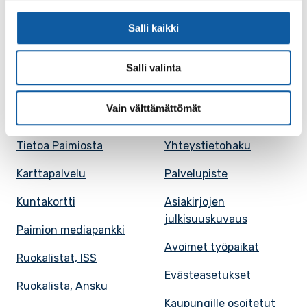
Salli kaikki
Facebook
Instagram
Youtube
Salli valinta
Vain välttämättömät
Paimio-tieto
Asiointi
Tietoa Paimiosta
Yhteystietohaku
Karttapalvelu
Palvelupiste
Kuntakortti
Asiakirjojen
julkisuuskuvaus
Paimion mediapankki
Avoimet työpaikat
Ruokalistat, ISS
Evästeasetukset
Ruokalista, Ansku
Kaupungille osoitetut