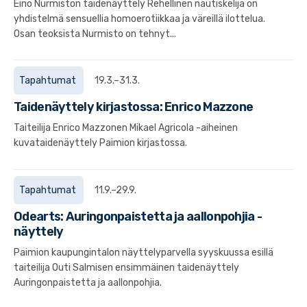
Eino Nurmiston taidenäyttely Rehellinen nautiskelija on
yhdistelmä sensuellia homoerotiikkaa ja väreillä ilottelua.
Osan teoksista Nurmisto on tehnyt...
Tapahtumat
19.3.–31.3.
Taidenäyttely kirjastossa: Enrico Mazzone
Taiteilija Enrico Mazzonen Mikael Agricola -aiheinen
kuvataidenäyttely Paimion kirjastossa.
Tapahtumat
11.9.–29.9.
Odearts: Auringonpaistetta ja aallonpohjia -
näyttely
Paimion kaupungintalon näyttelyparvella syyskuussa esillä
taiteilija Outi Salmisen ensimmäinen taidenäyttely
Auringonpaistetta ja aallonpohjia.