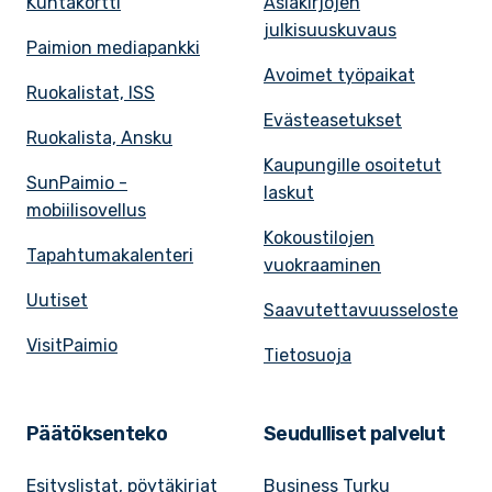
Kuntakortti
Asiakirjojen
julkisuuskuvaus
Paimion mediapankki
Avoimet työpaikat
Ruokalistat, ISS
Evästeasetukset
Ruokalista, Ansku
Kaupungille osoitetut
SunPaimio -
laskut
mobiilisovellus
Kokoustilojen
Tapahtumakalenteri
vuokraaminen
Uutiset
Saavutettavuusseloste
VisitPaimio
Tietosuoja
Päätöksenteko
Seudulliset palvelut
Esityslistat, pöytäkirjat
Business Turku