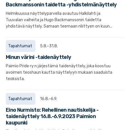
Backmanssonin taidetta -yhdistelmänäyttely
Helmikuussa näyttelyparvella avautuu Halkilahti ja
Tuuvalan vaiheita ja Hugo Backmanssonin taidetta
yhdistävä näyttely. Samaan teemaan nliittyen on kuun...
Tapahtumat
5.8.–31.8.
Minun värini -taidenäyttely
Paimio Pride ry:n järjestämä taidenäyttely, joka koostuu
avoimen teoshaun kautta näyttelyyn mukaan saaduista
teoksista.
Tapahtumat
16.8.–6.9.
Eino Nurmisto: Rehellinen nautiskelija -
taidenäyttely 16.8.-6.9.2023 Paimion
kaupunki