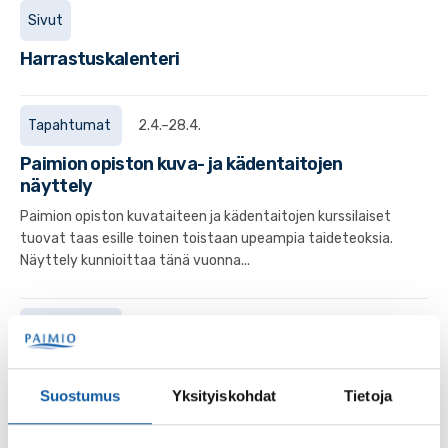
Sivut
Harrastuskalenteri
Tapahtumat
2.4.–28.4.
Paimion opiston kuva- ja kädentaitojen
näyttely
Paimion opiston kuvataiteen ja kädentaitojen kurssilaiset
tuovat taas esille toinen toistaan upeampia taideteoksia.
Näyttely kunnioittaa tänä vuonna...
Tapahtumat
28.6.–28.7.
Seija Honkasen näyttely Poimintoja Paimion
kotiseutumuseon lainamakasiinissa
Suostumus
Yksityiskohdat
Tietoja
Tervetuloa ihastelemaan Seija Honkasen luontoaiheisia
töitä Paimion kotiseutumuseon lainamakasiiniin.