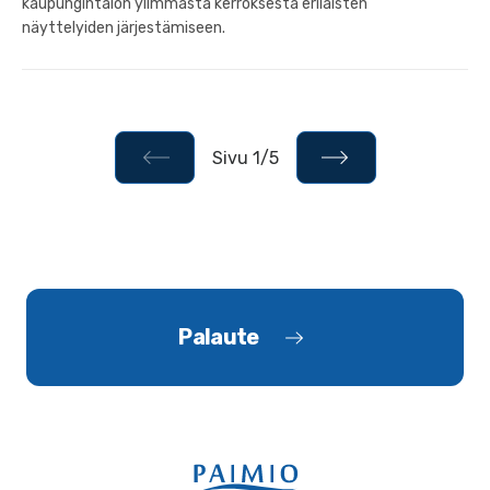
kaupungintalon ylimmästä kerroksesta erilaisten
näyttelyiden järjestämiseen.
Sivu 1/5
Palaute