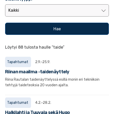
Löytyi 88 tulosta haulle “taide”
Tapahtumat
2.9.–25.9.
Riinan maailma -taidenäyttely
Riina Rautalan taidenäyttelyssä esillä monin eri tekniikoin
tehtyjä taideteoksia 20 vuoden ajalta.
Tapahtumat
4.2.–28.2.
Halkilahti ja Tuuvala sekä Hugo