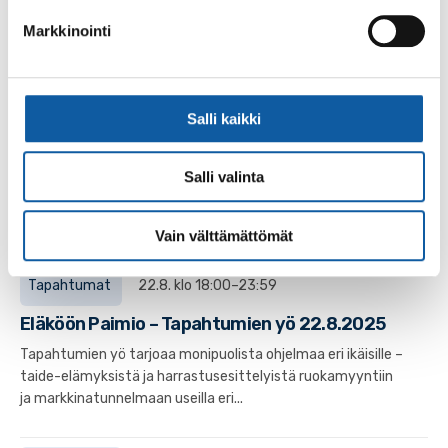
ODEN 0(ZERO) on kokoelma kokeellisia akustisia,
Markkinointi
elektronisia ja elektroakustisia musiikillisia ja äänellisiä
taideteoksia, jotka herättävät kuuntelijoita...
Salli kaikki
Uutiset
20.11.2024
Paimio 700-juhlavuositaideteos on valittu –
Salli valinta
Jukka Hakasen muraali toteutetaan Paimion
kaupungintalolle
Vain välttämättömät
Tapahtumat
22.8. klo 18:00–23:59
Eläköön Paimio – Tapahtumien yö 22.8.2025
Tapahtumien yö tarjoaa monipuolista ohjelmaa eri ikäisille –
taide-elämyksistä ja harrastusesittelyistä ruokamyyntiin
ja markkinatunnelmaan useilla eri...