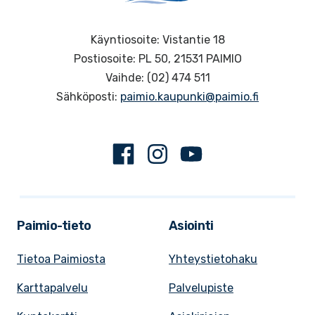
Käyntiosoite: Vistantie 18
Postiosoite: PL 50, 21531 PAIMIO
Vaihde: (02) 474 511
Sähköposti:
paimio.kaupunki@paimio.fi
Facebook
Instagram
Youtube
Paimio-tieto
Asiointi
Tietoa Paimiosta
Yhteystietohaku
Karttapalvelu
Palvelupiste