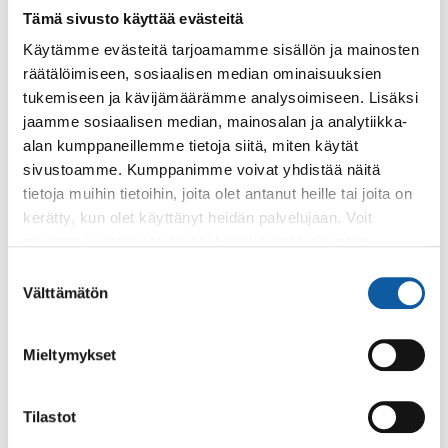
Tämä sivusto käyttää evästeitä
Käytämme evästeitä tarjoamamme sisällön ja mainosten
Tapahtumat
13.10. klo 17:00–19:00
räätälöimiseen, sosiaalisen median ominaisuuksien
tukemiseen ja kävijämäärämme analysoimiseen. Lisäksi
Graffitiseinän avajaiset
jaamme sosiaalisen median, mainosalan ja analytiikka-
Nuorille suunnatussa tapahtumassa graffititaiteilija maalaa
alan kumppaneillemme tietoja siitä, miten käytät
demotyön sekä vetää graffitityöpajan!
sivustoamme. Kumppanimme voivat yhdistää näitä
tietoja muihin tietoihin, joita olet antanut heille tai joita on
kerätty, kun olet käyttänyt heidän palvelujaan. Voit
Sivut
muuttaa evästeasetuksiesi hyväksyntää sivuston
Kulttuuritapahtumat
alalaidassa olevasta
Evästeasetukset
linkistä.
Suostumuksen
Paimiossa järjestetään kulttuuritapahtumia ympärivuoden
Välttämätön
valinta
- konserteista taidenäyttelyihin.
Mieltymykset
Tapahtumat
3.8. klo 13:00–20:00
Tilastot
ODEN - kokeellisen ja elektronisen musiikin
tapahtuma parantolassa