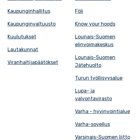
Kaupunginhallitus
Föli
Kaupunginvaltuusto
Know your hoods
Kuulutukset
Lounais-Suomen
elinvoimakeskus
Lautakunnat
Lounais-Suomen
Viranhaltijapäätökset
Jätehuolto
Turun työllisyysalue
Lupa- ja
valvontavirasto
Varha - hyvinvointialue
Varha-sovellus
Varsinais-Suomen liitto