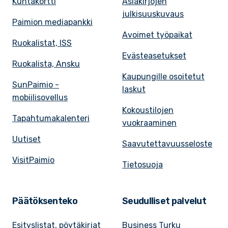
Kuntakortti
Asiakirjojen
julkisuuskuvaus
Paimion mediapankki
Avoimet työpaikat
Ruokalistat, ISS
Evästeasetukset
Ruokalista, Ansku
Kaupungille osoitetut
SunPaimio -
laskut
mobiilisovellus
Kokoustilojen
Tapahtumakalenteri
vuokraaminen
Uutiset
Saavutettavuusseloste
VisitPaimio
Tietosuoja
Päätöksenteko
Seudulliset palvelut
Esityslistat, pöytäkirjat
Business Turku