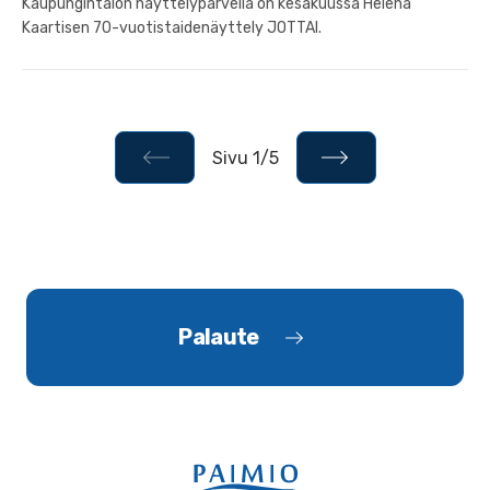
Kaupungintalon näyttelyparvella on kesäkuussa Helena
Kaartisen 70-vuotistaidenäyttely JOTTAI.
Sivu 1/5
Palaute