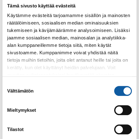
Tämä sivusto käyttää evästeitä
Käytämme evästeitä tarjoamamme sisällön ja mainosten
Tapahtumat
13.10. klo 17:00–19:00
räätälöimiseen, sosiaalisen median ominaisuuksien
tukemiseen ja kävijämäärämme analysoimiseen. Lisäksi
Graffitiseinän avajaiset
jaamme sosiaalisen median, mainosalan ja analytiikka-
Nuorille suunnatussa tapahtumassa graffititaiteilija maalaa
alan kumppaneillemme tietoja siitä, miten käytät
demotyön sekä vetää graffitityöpajan!
sivustoamme. Kumppanimme voivat yhdistää näitä
tietoja muihin tietoihin, joita olet antanut heille tai joita on
kerätty, kun olet käyttänyt heidän palvelujaan. Voit
Sivut
muuttaa evästeasetuksiesi hyväksyntää sivuston
Kulttuuritapahtumat
alalaidassa olevasta
Evästeasetukset
linkistä.
Suostumuksen
Paimiossa järjestetään kulttuuritapahtumia ympärivuoden
Välttämätön
valinta
- konserteista taidenäyttelyihin.
Mieltymykset
Tapahtumat
3.8. klo 13:00–20:00
Tilastot
ODEN - kokeellisen ja elektronisen musiikin
tapahtuma parantolassa