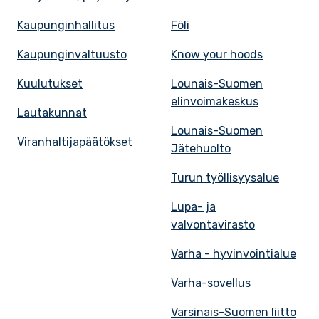
Kaupunginhallitus
Föli
Kaupunginvaltuusto
Know your hoods
Kuulutukset
Lounais-Suomen
elinvoimakeskus
Lautakunnat
Lounais-Suomen
Viranhaltijapäätökset
Jätehuolto
Turun työllisyysalue
Lupa- ja
valvontavirasto
Varha - hyvinvointialue
Varha-sovellus
Varsinais-Suomen liitto