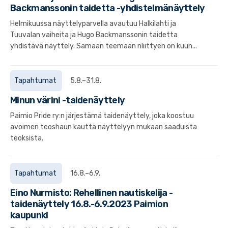
Backmanssonin taidetta -yhdistelmänäyttely
Helmikuussa näyttelyparvella avautuu Halkilahti ja
Tuuvalan vaiheita ja Hugo Backmanssonin taidetta
yhdistävä näyttely. Samaan teemaan nliittyen on kuun...
Tapahtumat
5.8.–31.8.
Minun värini -taidenäyttely
Paimio Pride ry:n järjestämä taidenäyttely, joka koostuu
avoimen teoshaun kautta näyttelyyn mukaan saaduista
teoksista.
Tapahtumat
16.8.–6.9.
Eino Nurmisto: Rehellinen nautiskelija -
taidenäyttely 16.8.-6.9.2023 Paimion
kaupunki