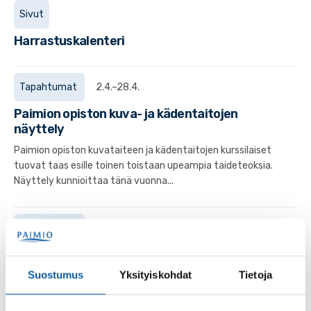
Sivut
Harrastuskalenteri
Tapahtumat
2.4.–28.4.
Paimion opiston kuva- ja kädentaitojen
näyttely
Paimion opiston kuvataiteen ja kädentaitojen kurssilaiset
tuovat taas esille toinen toistaan upeampia taideteoksia.
Näyttely kunnioittaa tänä vuonna...
Tapahtumat
28.6.–28.7.
Seija Honkasen näyttely Poimintoja Paimion
kotiseutumuseon lainamakasiinissa
Suostumus
Yksityiskohdat
Tietoja
Tervetuloa ihastelemaan Seija Honkasen luontoaiheisia
töitä Paimion kotiseutumuseon lainamakasiiniin.