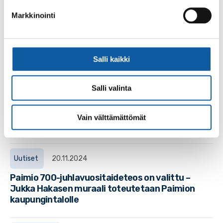
ODEN 0(ZERO) on kokoelma kokeellisia akustisia,
Markkinointi
elektronisia ja elektroakustisia musiikillisia ja äänellisiä
taideteoksia, jotka herättävät kuuntelijoita...
Salli kaikki
Palvelut
Kaupungintalon näyttelyparvi
Salli valinta
Kaupungin kulttuuripalvelut tarjoaa näyttelytilan
kaupungintalon ylimmästä kerroksesta erilaisten
Vain välttämättömät
näyttelyiden järjestämiseen.
Uutiset
20.11.2024
Paimio 700-juhlavuositaideteos on valittu –
Jukka Hakasen muraali toteutetaan Paimion
kaupungintalolle