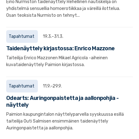
Eino Nurmiston taidenäyttely Rehellinen nautiskelija on
yhdistelmä sensuellia homoerotiikkaa ja väreillä ilottelua.
Osan teoksista Nurmisto on tehnyt...
Tapahtumat
19.3.–31.3.
Taidenäyttely kirjastossa: Enrico Mazzone
Taiteilija Enrico Mazzonen Mikael Agricola -aiheinen
kuvataidenäyttely Paimion kirjastossa.
Tapahtumat
11.9.–29.9.
Odearts: Auringonpaistetta ja aallonpohjia -
näyttely
Paimion kaupungintalon näyttelyparvella syyskuussa esillä
taiteilija Outi Salmisen ensimmäinen taidenäyttely
Auringonpaistetta ja aallonpohjia.