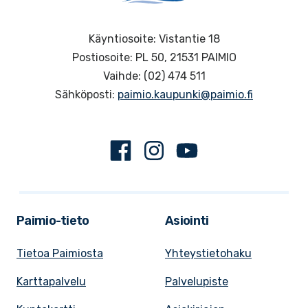
Käyntiosoite: Vistantie 18
Postiosoite: PL 50, 21531 PAIMIO
Vaihde: (02) 474 511
Sähköposti:
paimio.kaupunki@paimio.fi
Facebook
Instagram
Youtube
Paimio-tieto
Asiointi
Tietoa Paimiosta
Yhteystietohaku
Karttapalvelu
Palvelupiste