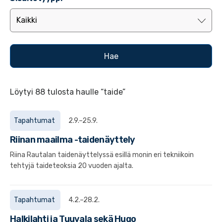
Löytyi 88 tulosta haulle “taide”
Tapahtumat
2.9.–25.9.
Riinan maailma -taidenäyttely
Riina Rautalan taidenäyttelyssä esillä monin eri tekniikoin
tehtyjä taideteoksia 20 vuoden ajalta.
Tapahtumat
4.2.–28.2.
Halkilahti ja Tuuvala sekä Hugo