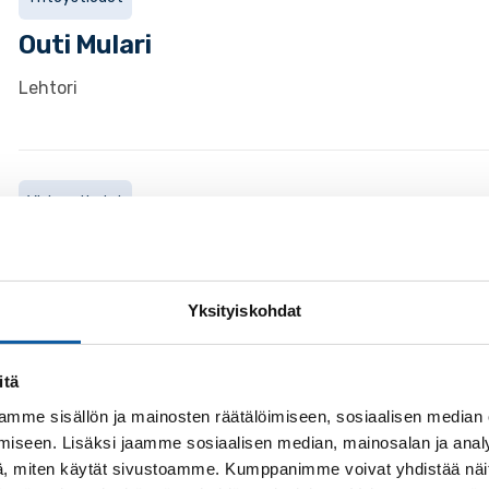
Outi
Mulari
Lehtori
Yhteystiedot
Kaisa
Alsi
Koordinoiva erityisopettaja
Yksityiskohdat
itä
Sivut
mme sisällön ja mainosten räätälöimiseen, sosiaalisen median
iseen. Lisäksi jaamme sosiaalisen median, mainosalan ja analy
Yhteisöt
, miten käytät sivustoamme. Kumppanimme voivat yhdistää näitä t