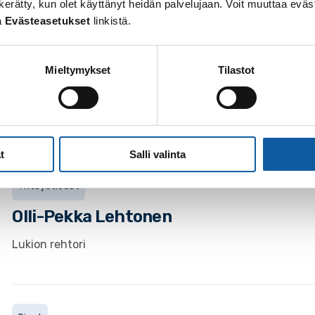
 on kerätty, kun olet käyttänyt heidän palvelujaan. Voit muuttaa e
a
Evästeasetukset
linkistä.
Yhteystiedot
Mieltymykset
Tilastot
Hanna-Kaisa
Hietajärvi
Lehtori
t
Salli valinta
Yhteystiedot
Olli-Pekka
Lehtonen
Lukion rehtori