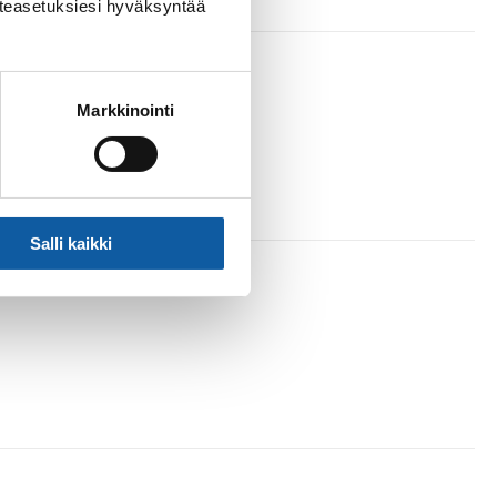
västeasetuksiesi hyväksyntää
Markkinointi
Salli kaikki