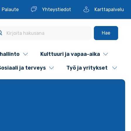
Palaute
Yhteystiedot
Karttapalvelu
Hae
hallinto
Kulttuuri ja vapaa-aika
Sosiaali ja terveys
Työ ja yritykset