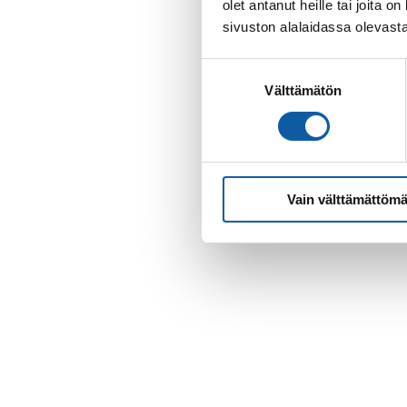
olet antanut heille tai joita
sivuston alalaidassa olevast
Suostumuksen
Välttämätön
valinta
Vain välttämättömä