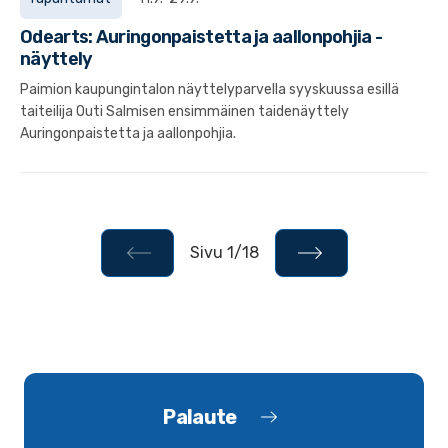
Odearts: Auringonpaistetta ja aallonpohjia -
näyttely
Paimion kaupungintalon näyttelyparvella syyskuussa esillä
taiteilija Outi Salmisen ensimmäinen taidenäyttely
Auringonpaistetta ja aallonpohjia.
Sivu 1/18
Palaute