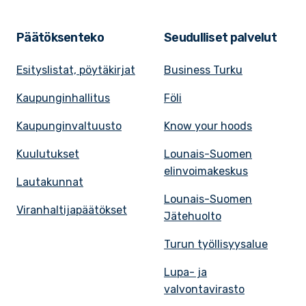
Päätöksenteko
Seudulliset palvelut
Esityslistat, pöytäkirjat
Business Turku
Kaupunginhallitus
Föli
Kaupunginvaltuusto
Know your hoods
Kuulutukset
Lounais-Suomen
elinvoimakeskus
Lautakunnat
Lounais-Suomen
Viranhaltijapäätökset
Jätehuolto
Turun työllisyysalue
Lupa- ja
valvontavirasto