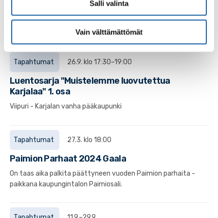
Paimion kaupunginkirjasto
Salli valinta
Paimion kaupunginkirjasto palvelee kaupungin
ydinkeskustassa kaupungintalo-kirjastossa.
Vain välttämättömät
Tapahtumat
26.9. klo 17:30–19:00
Luentosarja "Muistelemme luovutettua
Karjalaa" 1. osa
Viipuri - Karjalan vanha pääkaupunki
Tapahtumat
27.3. klo 18:00
Paimion Parhaat 2024 Gaala
On taas aika palkita päättyneen vuoden Paimion parhaita -
paikkana kaupungintalon Paimiosali.
Tapahtumat
11.9.–29.9.