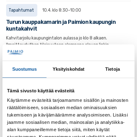
Tapahtumat
10.4. klo 8:30–10:00
Turun kauppakamarin ja Paimion kaupungin
kuntakahvit
Kahvitarjoilu kaupungintalon aulassa jo klo 8 alkaen.
Ilmoittauduthan tilaisuuteen alempana olevan linkin
kautta.
Suostumus
Yksityiskohdat
Tietoja
Tapahtumat
5.3.–22.3.
Tomera tyttö – naiskuvia Raili Mikkosen
taidekokoelmasta
Tämä sivusto käyttää evästeitä
Käytämme evästeitä tarjoamamme sisällön ja mainosten
räätälöimiseen, sosiaalisen median ominaisuuksien
Tapahtumat
2.1.–31.1.
tukemiseen ja kävijämäärämme analysoimiseen. Lisäksi
Valokuvanäyttely: Luuppi luonnon kauneuteen
jaamme sosiaalisen median, mainosalan ja analytiikka-
alan kumppaneillemme tietoja siitä, miten käytät
Valokuvanäyttelyssä esillä lähikuvia eläimistä ja luonnosta.
sivustoamme. Kumppanimme voivat yhdistää näitä