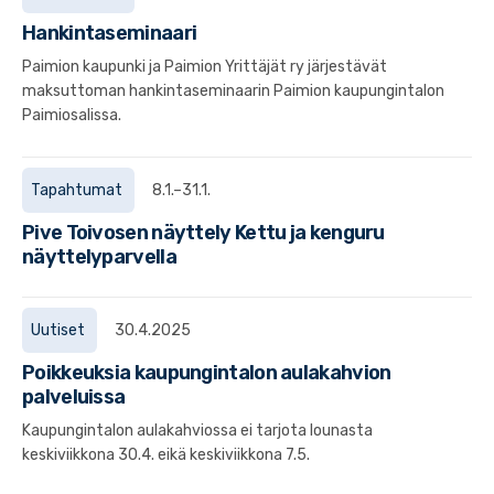
Hankintaseminaari
Paimion kaupunki ja Paimion Yrittäjät ry järjestävät
maksuttoman hankintaseminaarin Paimion kaupungintalon
Paimiosalissa.
Tapahtumat
8.1.–31.1.
Pive Toivosen näyttely Kettu ja kenguru
näyttelyparvella
Uutiset
30.4.2025
Poikkeuksia kaupungintalon aulakahvion
palveluissa
Kaupungintalon aulakahviossa ei tarjota lounasta
keskiviikkona 30.4. eikä keskiviikkona 7.5.