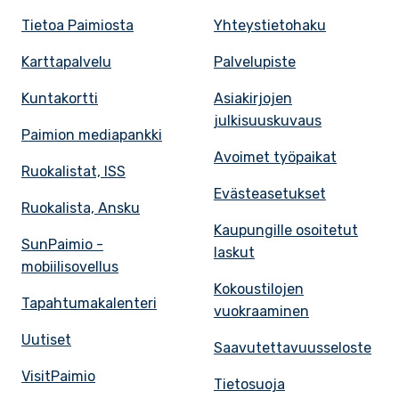
Tietoa Paimiosta
Yhteystietohaku
Karttapalvelu
Palvelupiste
Kuntakortti
Asiakirjojen
julkisuuskuvaus
Paimion mediapankki
Avoimet työpaikat
Ruokalistat, ISS
Evästeasetukset
Ruokalista, Ansku
Kaupungille osoitetut
SunPaimio -
laskut
mobiilisovellus
Kokoustilojen
Tapahtumakalenteri
vuokraaminen
Uutiset
Saavutettavuusseloste
VisitPaimio
Tietosuoja