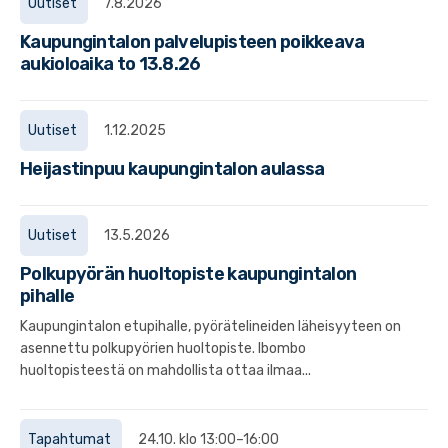
Uutiset
7.8.2026
Kaupungintalon palvelupisteen poikkeava
aukioloaika to 13.8.26
Uutiset
1.12.2025
Heijastinpuu kaupungintalon aulassa
Uutiset
13.5.2026
Polkupyörän huoltopiste kaupungintalon
pihalle
Kaupungintalon etupihalle, pyörätelineiden läheisyyteen on
asennettu polkupyörien huoltopiste. Ibombo
huoltopisteestä on mahdollista ottaa ilmaa...
Tapahtumat
24.10. klo 13:00–16:00