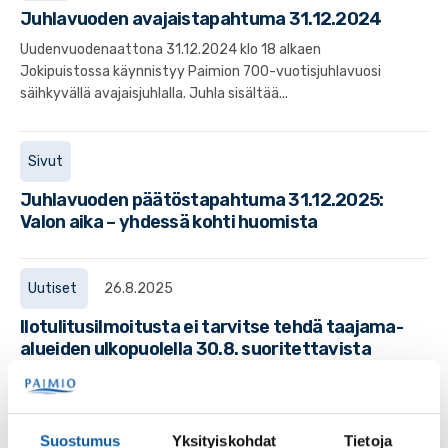
Juhlavuoden avajaistapahtuma 31.12.2024
Uudenvuodenaattona 31.12.2024 klo 18 alkaen
Jokipuistossa käynnistyy Paimion 700-vuotisjuhlavuosi
säihkyvällä avajaisjuhlalla. Juhla sisältää...
Sivut
Juhlavuoden päätöstapahtuma 31.12.2025:
Valon aika – yhdessä kohti huomista
Uutiset
26.8.2025
Ilotulitusilmoitusta ei tarvitse tehdä taajama-
alueiden ulkopuolella 30.8. suoritettavista
ilotulituksista
Varsinais-Suomen pelastuslaitoksen alueella (Varsinais-
Suomen maakunta) ei tarvitse tehdä ilotulitusilmoitusta
Suostumus
Yksityiskohdat
Tietoja
yksityiseen kulutukseen tarkoitettujen...