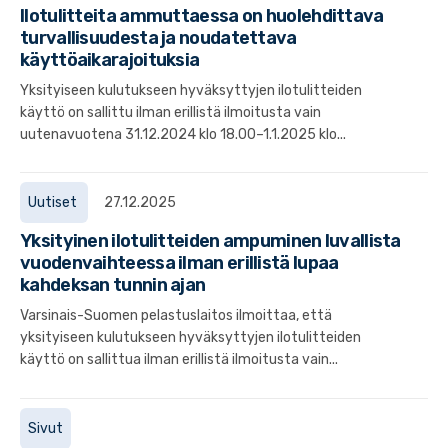
Ilotulitteita ammuttaessa on huolehdittava
turvallisuudesta ja noudatettava
käyttöaikarajoituksia
Yksityiseen kulutukseen hyväksyttyjen ilotulitteiden
käyttö on sallittu ilman erillistä ilmoitusta vain
uutenavuotena 31.12.2024 klo 18.00–1.1.2025 klo...
Uutiset
27.12.2025
Yksityinen ilotulitteiden ampuminen luvallista
vuodenvaihteessa ilman erillistä lupaa
kahdeksan tunnin ajan
Varsinais-Suomen pelastuslaitos ilmoittaa, että
yksityiseen kulutukseen hyväksyttyjen ilotulitteiden
käyttö on sallittua ilman erillistä ilmoitusta vain...
Sivut