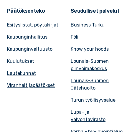
Päätöksenteko
Seudulliset palvelut
Esityslistat, pöytäkirjat
Business Turku
Kaupunginhallitus
Föli
Kaupunginvaltuusto
Know your hoods
Kuulutukset
Lounais-Suomen
elinvoimakeskus
Lautakunnat
Lounais-Suomen
Viranhaltijapäätökset
Jätehuolto
Turun työllisyysalue
Lupa- ja
valvontavirasto
Varha - hyvinvointialue