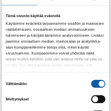
Tämä sivusto käyttää evästeitä
Tapahtumat
31.12. klo 16:00–22:00
Käytämme evästeitä tarjoamamme sisällön ja mainosten
Juhlavuoden päätöstapahtuma Valon aika -
räätälöimiseen, sosiaalisen median ominaisuuksien
yhdessä kohti huomista
tukemiseen ja kävijämäärämme analysoimiseen. Lisäksi
Paimion 700-vuotisjuhlavuosi päättyy valoon ja
jaamme sosiaalisen median, mainosalan ja analytiikka-
katseeseen kohti tulevaisuutta. Valon aika – yhdessä kohti
alan kumppaneillemme tietoja siitä, miten käytät
huomista -tapahtuma kutsuu paimiolaiset...
sivustoamme. Kumppanimme voivat yhdistää näitä
tietoja muihin tietoihin, joita olet antanut heille tai joita on
kerätty, kun olet käyttänyt heidän palvelujaan. Voit
Tapahtumat
30.5. klo 11:00–31.5. klo 19:00
muuttaa evästeasetuksiesi hyväksyntää sivuston
Katuruokakarnevaalit Jokipuistossa
alalaidassa olevasta
Evästeasetukset
linkistä.
Suostumuksen
Välttämätön
Kaksipäiväiset Katuruokakarnevaalit järjestetään
valinta
toukokuun viimeisenä viikonloppuna Paimion Jokipuistossa.
Mieltymykset
Sivut