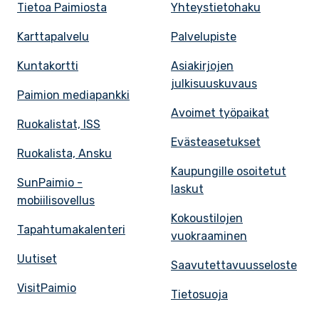
Tietoa Paimiosta
Yhteystietohaku
Karttapalvelu
Palvelupiste
Kuntakortti
Asiakirjojen
julkisuuskuvaus
Paimion mediapankki
Avoimet työpaikat
Ruokalistat, ISS
Evästeasetukset
Ruokalista, Ansku
Kaupungille osoitetut
SunPaimio -
laskut
mobiilisovellus
Kokoustilojen
Tapahtumakalenteri
vuokraaminen
Uutiset
Saavutettavuusseloste
VisitPaimio
Tietosuoja