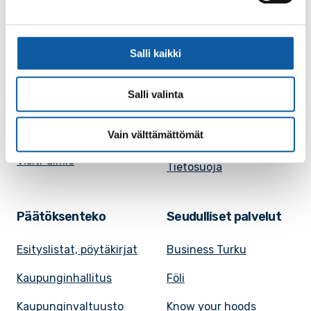
Ruokalistat, ISS
Evästeasetukset
Ruokalista, Ansku
Kaupungille osoitetut
Salli kaikki
SunPaimio -
laskut
mobiilisovellus
Kokoustilojen
Salli valinta
Tapahtumakalenteri
vuokraaminen
Uutiset
Vain välttämättömät
Saavutettavuusseloste
VisitPaimio
Tietosuoja
Päätöksenteko
Seudulliset palvelut
Esityslistat, pöytäkirjat
Business Turku
Kaupunginhallitus
Föli
Kaupunginvaltuusto
Know your hoods