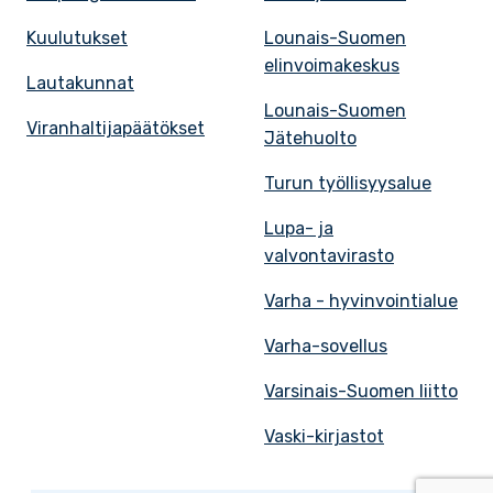
Kuulutukset
Lounais-Suomen
elinvoimakeskus
Lautakunnat
Lounais-Suomen
Viranhaltijapäätökset
Jätehuolto
Turun työllisyysalue
Lupa- ja
valvontavirasto
Varha - hyvinvointialue
Varha-sovellus
Varsinais-Suomen liitto
Vaski-kirjastot