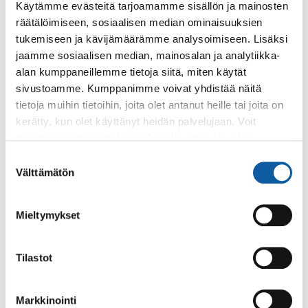
Postiosoite: PL 50, 21531 PAIMIO
Käytämme evästeitä tarjoamamme sisällön ja mainosten
Vaihde: (02) 474 511
räätälöimiseen, sosiaalisen median ominaisuuksien
Sähköposti:
paimio.kaupunki@paimio.fi
tukemiseen ja kävijämäärämme analysoimiseen. Lisäksi
jaamme sosiaalisen median, mainosalan ja analytiikka-
alan kumppaneillemme tietoja siitä, miten käytät
Facebook
Instagram
Youtube
sivustoamme. Kumppanimme voivat yhdistää näitä
tietoja muihin tietoihin, joita olet antanut heille tai joita on
kerätty, kun olet käyttänyt heidän palvelujaan. Voit
muuttaa evästeasetuksiesi hyväksyntää sivuston
alalaidassa olevasta
Evästeasetukset
linkistä.
Suostumuksen
Paimio-tieto
Asiointi
Välttämätön
valinta
Tietoa Paimiosta
Yhteystietohaku
Mieltymykset
Karttapalvelu
Palvelupiste
Kuntakortti
Asiakirjojen
Tilastot
julkisuuskuvaus
Paimion mediapankki
Avoimet työpaikat
Markkinointi