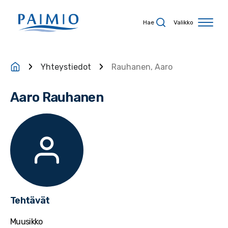
Siirry sisältöön
Hae
Valikko
Yhteystiedot
Rauhanen, Aaro
Aaro Rauhanen
Tehtävät
Muusikko