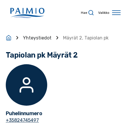
Siirry sisältöön
Hae
Valikko
Yhteystiedot
Mäyrät 2, Tapiolan pk
Tapiolan pk Mäyrät 2
Puhelinnumero
+35824745497