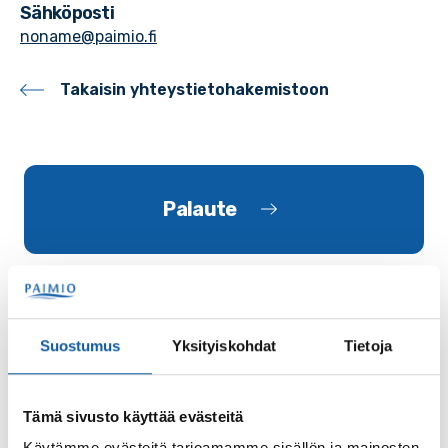
Sähköposti
noname@paimio.fi
Takaisin yhteystietohakemistoon
Palaute
Suostumus
Yksityiskohdat
Tietoja
Käyntiosoite: Vistantie 18
Tämä sivusto käyttää evästeitä
Postiosoite: PL 50, 21531 PAIMIO
Käytämme evästeitä tarjoamamme sisällön ja mainosten