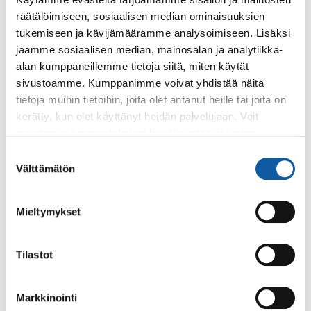
Vaihde: (02) 474 511
räätälöimiseen, sosiaalisen median ominaisuuksien
Sähköposti:
paimio.kaupunki@paimio.fi
tukemiseen ja kävijämäärämme analysoimiseen. Lisäksi
jaamme sosiaalisen median, mainosalan ja analytiikka-
alan kumppaneillemme tietoja siitä, miten käytät
Facebook
Instagram
Youtube
sivustoamme. Kumppanimme voivat yhdistää näitä
tietoja muihin tietoihin, joita olet antanut heille tai joita on
kerätty, kun olet käyttänyt heidän palvelujaan. Voit
muuttaa evästeasetuksiesi hyväksyntää sivuston
alalaidassa olevasta
Evästeasetukset
linkistä.
Paimio-tieto
Asiointi
Suostumuksen
Välttämätön
valinta
Tietoa Paimiosta
Yhteystietohaku
Mieltymykset
Karttapalvelu
Palvelupiste
Kuntakortti
Asiakirjojen
Tilastot
julkisuuskuvaus
Paimion mediapankki
Avoimet työpaikat
Markkinointi
Ruokalistat, ISS