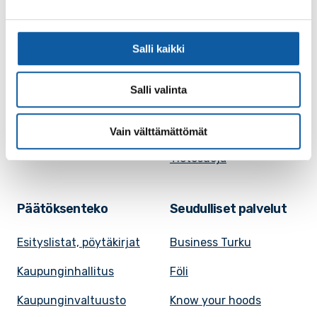
Evästeasetukset
Ruokalista, Ansku
Kaupungille osoitetut
SunPaimio -
Salli kaikki
laskut
mobiilisovellus
Kokoustilojen
Salli valinta
Tapahtumakalenteri
vuokraaminen
Uutiset
Saavutettavuusseloste
Vain välttämättömät
VisitPaimio
Tietosuoja
Päätöksenteko
Seudulliset palvelut
Esityslistat, pöytäkirjat
Business Turku
Kaupunginhallitus
Föli
Kaupunginvaltuusto
Know your hoods