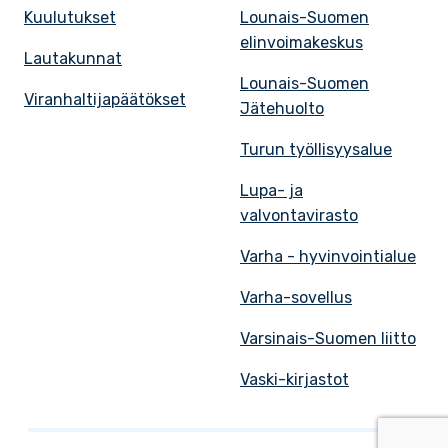
Kuulutukset
Lounais-Suomen
elinvoimakeskus
Lautakunnat
Lounais-Suomen
Viranhaltijapäätökset
Jätehuolto
Turun työllisyysalue
Lupa- ja
valvontavirasto
Varha - hyvinvointialue
Varha-sovellus
Varsinais-Suomen liitto
Vaski-kirjastot