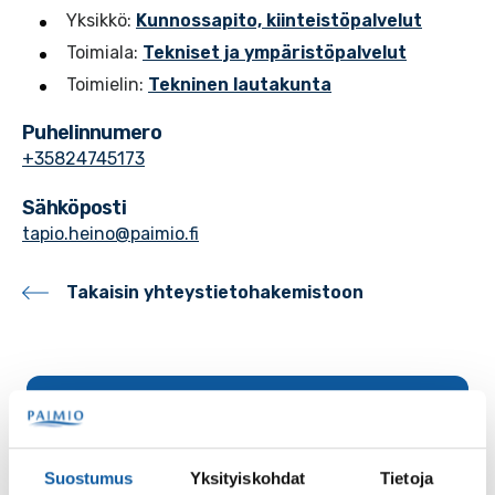
Yksikkö:
Kunnossapito, kiinteistöpalvelut
Toimiala:
Tekniset ja ympäristöpalvelut
Toimielin:
Tekninen lautakunta
Puhelinnumero
+35824745173
Sähköposti
tapio.heino@paimio.fi
Takaisin yhteystietohakemistoon
Palaute
Suostumus
Yksityiskohdat
Tietoja