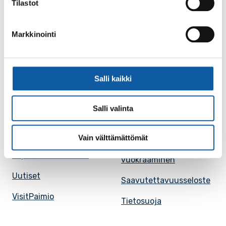
Tilastot
Karttapalvelu
Palvelupiste
Markkinointi
Kuntakortti
Asiakirjojen
julkisuuskuvaus
Paimion mediapankki
Avoimet työpaikat
Salli kaikki
Ruokalistat, ISS
Evästeasetukset
Ruokalista, Ansku
Salli valinta
Kaupungille osoitetut
SunPaimio -
laskut
mobiilisovellus
Vain välttämättömät
Kokoustilojen
Tapahtumakalenteri
vuokraaminen
Uutiset
Saavutettavuusseloste
VisitPaimio
Tietosuoja