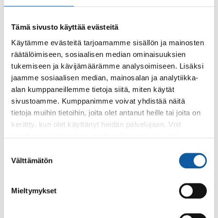
Tämä sivusto käyttää evästeitä
Käytämme evästeitä tarjoamamme sisällön ja mainosten
räätälöimiseen, sosiaalisen median ominaisuuksien
Käyntiosoite: Vistantie 18
tukemiseen ja kävijämäärämme analysoimiseen. Lisäksi
Postiosoite: PL 50, 21531 PAIMIO
jaamme sosiaalisen median, mainosalan ja analytiikka-
alan kumppaneillemme tietoja siitä, miten käytät
Vaihde: (02) 474 511
sivustoamme. Kumppanimme voivat yhdistää näitä
Sähköposti:
paimio.kaupunki@paimio.fi
tietoja muihin tietoihin, joita olet antanut heille tai joita on
kerätty, kun olet käyttänyt heidän palvelujaan. Voit
muuttaa evästeasetuksiesi hyväksyntää sivuston
Facebook
Instagram
Youtube
alalaidassa olevasta
Evästeasetukset
linkistä.
Suostumuksen
Välttämätön
valinta
Mieltymykset
Paimio-tieto
Asiointi
Tietoa Paimiosta
Yhteystietohaku