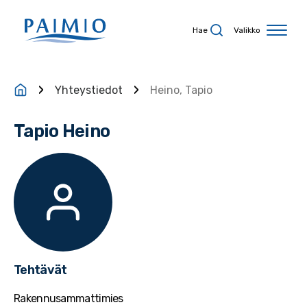
Siirry sisältöön
Hae
Valikko
Yhteystiedot
Heino, Tapio
Tapio Heino
Tehtävät
Rakennusammattimies