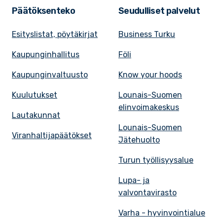
Päätöksenteko
Seudulliset palvelut
Esityslistat, pöytäkirjat
Business Turku
Kaupunginhallitus
Föli
Kaupunginvaltuusto
Know your hoods
Kuulutukset
Lounais-Suomen
elinvoimakeskus
Lautakunnat
Lounais-Suomen
Viranhaltijapäätökset
Jätehuolto
Turun työllisyysalue
Lupa- ja
valvontavirasto
Varha - hyvinvointialue