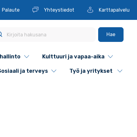
Palaute
Yhteystiedot
Karttapalvelu
Hae
hallinto
Kulttuuri ja vapaa-aika
Sosiaali ja terveys
Työ ja yritykset