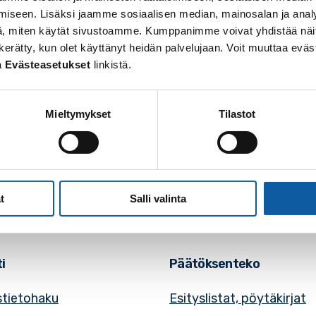
iseen. Lisäksi jaamme sosiaalisen median, mainosalan ja analy
, miten käytät sivustoamme. Kumppanimme voivat yhdistää näitä t
 on kerätty, kun olet käyttänyt heidän palvelujaan. Voit muuttaa e
a
Evästeasetukset
linkistä.
Mieltymykset
Tilastot
osoite: Vistantie 18
soite: PL 50, 21531 PAIMIO
: (02) 474 511
posti:
paimio.kaupunki@paimio.fi
t
Salli valinta
i
Päätöksenteko
tietohaku
Esityslistat, pöytäkirjat