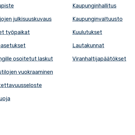
upiste
Kaupunginhallitus
rjojen julkisuuskuvaus
Kaupunginvaltuusto
t työpaikat
Kuulutukset
easetukset
Lautakunnat
gille osoitetut laskut
Viranhaltijapäätökset
tilojen vuokraaminen
ettavuusseloste
uoja