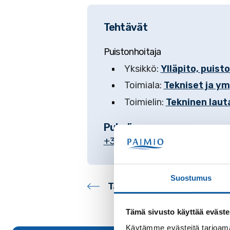
Tehtävät
Puistonhoitaja
Yksikkö:
Ylläpito, puisto
Toimiala:
Tekniset ja ym
Toimielin:
Tekninen laut
Puhelinnumero
+3582474511
Suostumus
Takaisin yhteystietohake
Tämä sivusto käyttää eväste
Käytämme evästeitä tarjoama