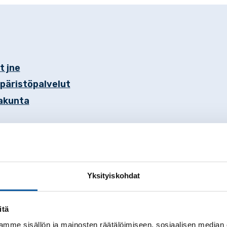
t jne
päristöpalvelut
akunta
Yksityiskohdat
mistoon
itä
mme sisällön ja mainosten räätälöimiseen, sosiaalisen median