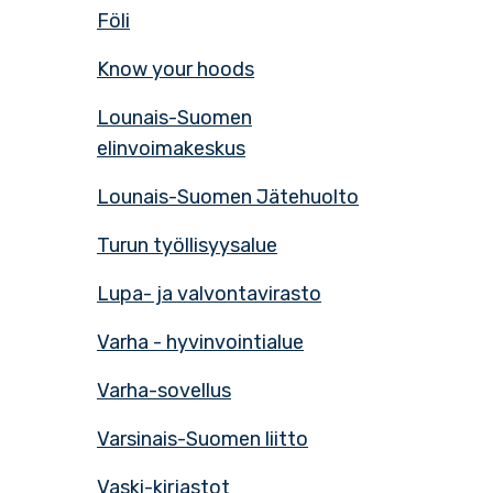
Föli
Know your hoods
Lounais-Suomen
elinvoimakeskus
Lounais-Suomen Jätehuolto
Turun työllisyysalue
Lupa- ja valvontavirasto
Varha - hyvinvointialue
Varha-sovellus
Varsinais-Suomen liitto
Vaski-kirjastot