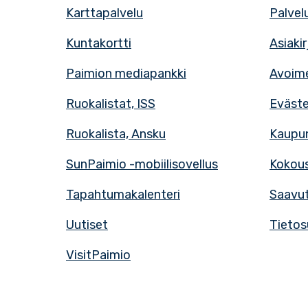
Karttapalvelu
Palvel
Kuntakortti
Asiaki
Paimion mediapankki
Avoime
Ruokalistat, ISS
Eväst
Ruokalista, Ansku
Kaupun
SunPaimio -mobiilisovellus
Kokous
Tapahtumakalenteri
Saavut
Uutiset
Tietos
VisitPaimio