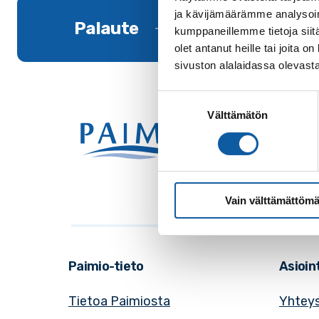
ja kävijämäärämme analysoim
Palaute
kumppaneillemme tietoja siitä
olet antanut heille tai joita
sivuston alalaidassa olevast
Suostumuksen
Välttämätön
valinta
Käynti
Postio
Vaihde
Sähkö
Vain välttämättömä
Paimio-tieto
Asioint
Tietoa Paimiosta
Yhteys