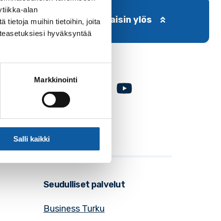
tiikka-alan
Takaisin ylös
ietoja muihin tietoihin, joita
västeasetuksiesi hyväksyntää
Markkinointi
Facebook
Instagram
Youtube
Salli kaikki
Seudulliset palvelut
Business Turku