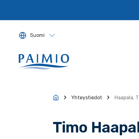
Siirry sisältöön
Suomi
Sivun kieleksi valitaan englanti.
Yhteystiedot
Haapala, 
Timo Haapa