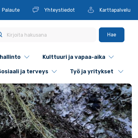
Palaute
Yhteystiedot
Karttapalvelu
Hae
hallinto
Kulttuuri ja vapaa-aika
Sosiaali ja terveys
Työ ja yritykset