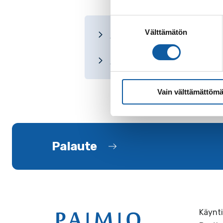
Suostumuksen
Välttämätön
valinta
Ilmanlaadun terveysvaikutuk
Vinkkejä puun polttoon Heng
Vain välttämättömä
Palaute
Käynti