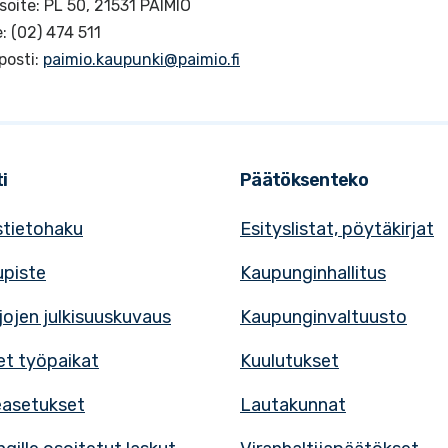
soite: PL 50, 21531 PAIMIO
: (02) 474 511
posti:
paimio.kaupunki@paimio.fi
i
Päätöksenteko
tietohaku
Esityslistat, pöytäkirjat
upiste
Kaupunginhallitus
rjojen julkisuuskuvaus
Kaupunginvaltuusto
t työpaikat
Kuulutukset
easetukset
Lautakunnat