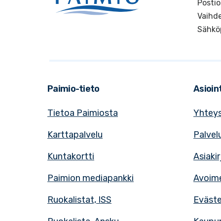
Postio
Vaihde
Sähkö
Paimio-tieto
Asioint
Tietoa Paimiosta
Yhteys
Karttapalvelu
Palvel
Kuntakortti
Asiaki
Paimion mediapankki
Avoime
Ruokalistat, ISS
Eväst