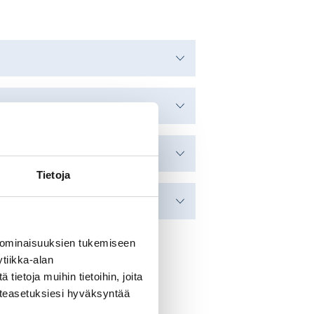
a alueella
Tietoja
 ominaisuuksien tukemiseen
tiikka-alan
ietoja muihin tietoihin, joita
västeasetuksiesi hyväksyntää