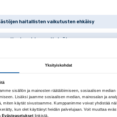
stöjen haitallisten vaikutusten ehkäisy
ossapito- ja puhtaanapitotyöt
isen rakennusjätteen murskaus taajaan rakennetull
Yksityiskohdat
ennus- ja kunnostustyö
itä
mme sisällön ja mainosten räätälöimiseen, sosiaalisen median
iseen. Lisäksi jaamme sosiaalisen median, mainosalan ja analy
, miten käytät sivustoamme. Kumppanimme voivat yhdistää näitä t
 on kerätty, kun olet käyttänyt heidän palvelujaan. Voit muuttaa e
en
a
Evästeasetukset
linkistä.