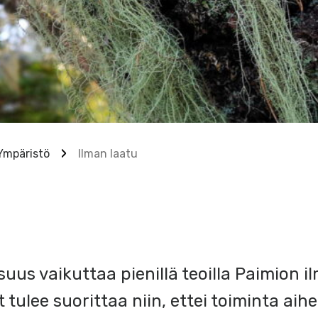
Ympäristö
Ilman laatu
suus vaikuttaa pienillä teoilla Paimion 
tulee suorittaa niin, ettei toiminta aih