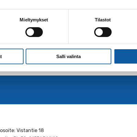
Mieltymykset
Tilastot
sista Hengitysliiton sivuilta
itysliiton sivuilta
t
Salli valinta
osoite: Vistantie 18