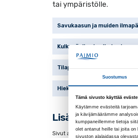
tai ympäristölle.
Savukaasun ja muiden ilmapää
Kulkuväylien ja pihojen kunn
Tilapäinen kiven ja mineraal
Suostumus
Hiekkapuhallus sekä muu rak
Tämä sivusto käyttää eväste
Käytämme evästeitä tarjoama
Lisätietoja
ja kävijämäärämme analysoim
kumppaneillemme tietoja siitä
olet antanut heille tai joita
Sivut avautuvat uuteen välilehte
sivuston alalaidassa olevast