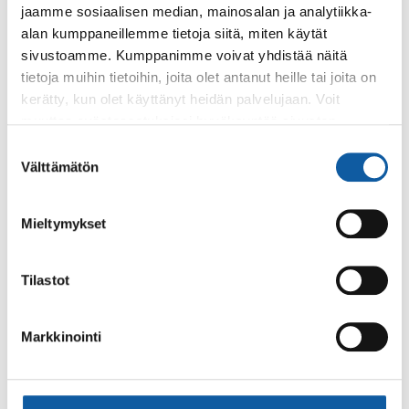
jaamme sosiaalisen median, mainosalan ja analytiikka-
alan kumppaneillemme tietoja siitä, miten käytät
sivustoamme. Kumppanimme voivat yhdistää näitä
tietoja muihin tietoihin, joita olet antanut heille tai joita on
Palaute
kerätty, kun olet käyttänyt heidän palvelujaan. Voit
muuttaa evästeasetuksiesi hyväksyntää sivuston
alalaidassa olevasta
Evästeasetukset
linkistä.
Suostumuksen
Välttämätön
valinta
Mieltymykset
Käyntiosoite: Vistantie 18
Tilastot
Postiosoite: PL 50, 21531 PAIMIO
Vaihde: (02) 474 511
Sähköposti:
paimio.kaupunki@paimio.fi
Markkinointi
Facebook
Instagram
Youtube