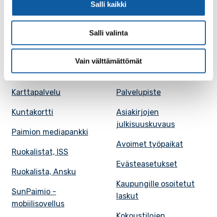
Salli kaikki
Salli valinta
Paimio-tieto
Asiointi
Vain välttämättömät
Tietoa Paimiosta
Yhteystietohaku
Karttapalvelu
Palvelupiste
Kuntakortti
Asiakirjojen
julkisuuskuvaus
Paimion mediapankki
Avoimet työpaikat
Ruokalistat, ISS
Evästeasetukset
Ruokalista, Ansku
Kaupungille osoitetut
SunPaimio -
laskut
mobiilisovellus
Kokoustilojen