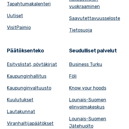
Tapahtumakalenteri
vuokraaminen
Uutiset
Saavutettavuusseloste
VisitPaimio
Tietosuoja
Päätöksenteko
Seudulliset palvelut
Esityslistat, pöytäkirjat
Business Turku
Kaupunginhallitus
Föli
Kaupunginvaltuusto
Know your hoods
Kuulutukset
Lounais-Suomen
elinvoimakeskus
Lautakunnat
Lounais-Suomen
Viranhaltijapäätökset
Jätehuolto