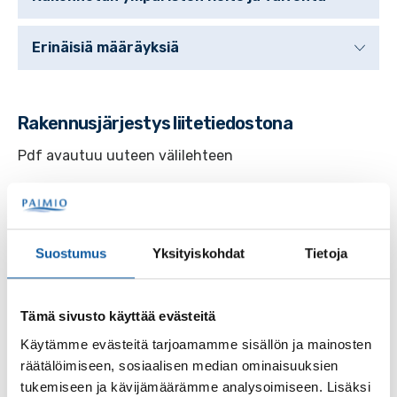
Erinäisiä määräyksiä
Rakennusjärjestys liitetiedostona
Pdf avautuu uuteen välilehteen
Paimion kaupungin rakennusjärjestys
01.05.2026
Suostumus
Yksityiskohdat
Tietoja
Asiasanat
Tämä sivusto käyttää evästeitä
Käytämme evästeitä tarjoamamme sisällön ja mainosten
Rakentaminen
räätälöimiseen, sosiaalisen median ominaisuuksien
tukemiseen ja kävijämäärämme analysoimiseen. Lisäksi