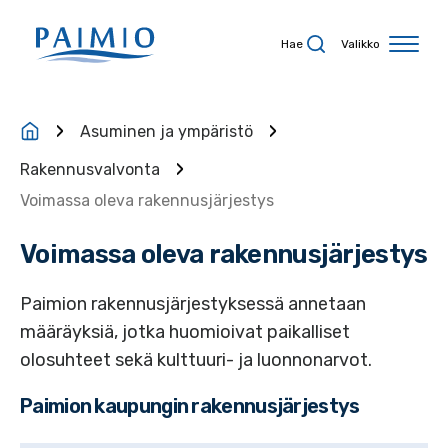
Siirry sisältöön
Hae
Valikko
Asuminen ja ympäristö
Rakennusvalvonta
Voimassa oleva rakennusjärjestys
Voimassa oleva rakennusjärjestys
Paimion rakennusjärjestyksessä annetaan
määräyksiä, jotka huomioivat paikalliset
olosuhteet sekä kulttuuri- ja luonnonarvot.
Paimion kaupungin rakennusjärjestys