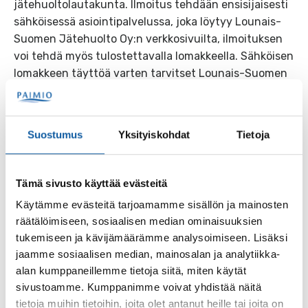
jätehuoltolautakunta. Ilmoitus tehdään ensisijaisesti
sähköisessä asiointipalvelussa, joka löytyy Lounais-
Suomen Jätehuolto Oy:n verkkosivuilta, ilmoituksen
voi tehdä myös tulostettavalla lomakkeella. Sähköisen
lomakkeen täyttöä varten tarvitset Lounais-Suomen
jätehuolto Oy:n lähettämästä jätehuollon
perusmaksulaskusta löytyvän asiakasnumeron.
Ensimmäisellä kirjautumiskerralla salasanana toimii
Suostumus
Yksityiskohdat
Tietoja
laskun numero. Uutisen lopussa olevan linkin takaa
löytyy lisätietoja ja lomake. Ilmoitukset käynnissä
olevasta kompostoinnista tulee tehdä tämän vuoden
Tämä sivusto käyttää evästeitä
loppuun mennessä.
Käytämme evästeitä tarjoamamme sisällön ja mainosten
räätälöimiseen, sosiaalisen median ominaisuuksien
tukemiseen ja kävijämäärämme analysoimiseen. Lisäksi
Lisätietoja ja kompostoinnista ilmoittaminen
jaamme sosiaalisen median, mainosalan ja analytiikka-
alan kumppaneillemme tietoja siitä, miten käytät
Linkki avautuu uuteen välilehteen
sivustoamme. Kumppanimme voivat yhdistää näitä
tietoja muihin tietoihin, joita olet antanut heille tai joita on