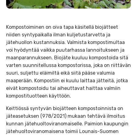
Kompostoiminen on oiva tapa käsitellä biojätteet
niiden syntypaikalla ilman kuljetustarvetta ja
jätehuollon kustannuksia. Valmista kompostimultaa
voi hyödyntää vaikka puutarhassa lannoitukseen ja
maanparannukseen. Biojäte kuuluu kompostoida sitä
varten suunnitellussa kompostorissa, joka on riittävän
suuri, suljettu eläimiltä eikä siitä pääse valumia
maaperään. Kompostiin ei kuulu laittaa jätteitä, jotka
eivät kompostoidu tai aiheuttavat haittaa valmiin
kompostituotteen käyttöön.
Keittiössä syntyvän biojätteen kompostoinnista on
jäteasetuksen (978/2021) mukaan tehtävä ilmoitus
kunnan jätehuoltoviranomaiselle. Paimion kaupungin
jätehuoltoviranomaisena toimii Lounais-Suomen