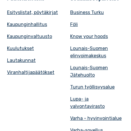
Esityslistat, pöytäkirjat
Business Turku
Kaupunginhallitus
Föli
Kaupunginvaltuusto
Know your hoods
Kuulutukset
Lounais-Suomen
elinvoimakeskus
Lautakunnat
Lounais-Suomen
Viranhaltijapäätökset
Jätehuolto
Turun työllisyysalue
Lupa- ja
valvontavirasto
Varha - hyvinvointialue
Varha-sovellus