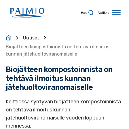
Siirry sisältöön
Hae
Valikko
Uutiset
Biojätteen kompostoinnista on tehtävä ilmoitus
kunnan jätehuoltoviranomaiselle
Biojätteen kompostoinnista on
tehtävä ilmoitus kunnan
jätehuoltoviranomaiselle
Keittiössä syntyvän biojätteen kompostoinnista
on tehtävä ilmoitus kunnan
jätehuoltoviranomaiselle vuoden loppuun
mennessä.