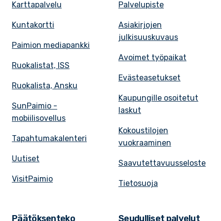
Karttapalvelu
Palvelupiste
Kuntakortti
Asiakirjojen
julkisuuskuvaus
Paimion mediapankki
Avoimet työpaikat
Ruokalistat, ISS
Evästeasetukset
Ruokalista, Ansku
Kaupungille osoitetut
SunPaimio -
laskut
mobiilisovellus
Kokoustilojen
Tapahtumakalenteri
vuokraaminen
Uutiset
Saavutettavuusseloste
VisitPaimio
Tietosuoja
Päätöksenteko
Seudulliset palvelut