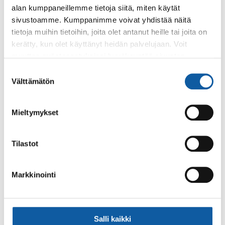
alan kumppaneillemme tietoja siitä, miten käytät
Urheilupuisto
sivustoamme. Kumppanimme voivat yhdistää näitä
tietoja muihin tietoihin, joita olet antanut heille tai joita on
Paimion Urheilupuisto on viihtyisä alue monien urheilulajien
harrastamiseen.
kerätty, kun olet käyttänyt heidän palvelujaan. Voit
muuttaa evästeasetuksiesi hyväksyntää sivuston
alalaidassa olevasta
Evästeasetukset
linkistä.
Suostumuksen
Sivut
Välttämätön
valinta
Seurat
Paimion liikuntapalvelut toimii yhdessä useiden
Mieltymykset
liikuntaseurojen ja -lajien voimin yli 100:lla liikuntapaikalla
tavoitteena tarjota elämyksiä ja laadukkaita...
Tilastot
Uutiset
6.12.2023
Markkinointi
Vuoden 2023 Paimio-mitali Jukka Salmelalle
Salli kaikki