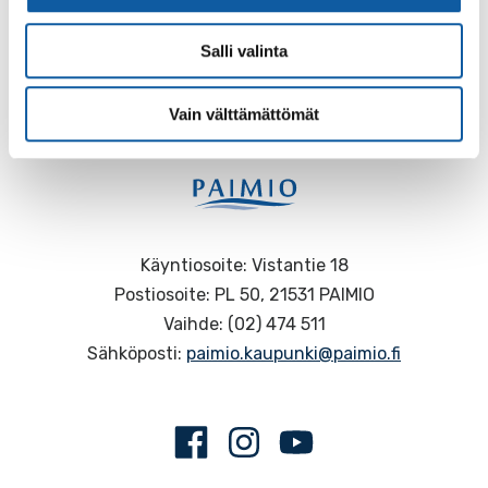
Palaute
Salli valinta
Vain välttämättömät
Käyntiosoite: Vistantie 18
Postiosoite: PL 50, 21531 PAIMIO
Vaihde: (02) 474 511
Sähköposti:
paimio.kaupunki@paimio.fi
Facebook
Instagram
Youtube