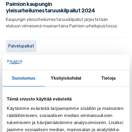
Paimion kaupungin
yleisurheilumestaruuskilpailut 2024
Kaupungin yleisurheilumestaruuskilpailut järjestetään
elokuun viimeisenä maanantaina Paimion urheilupuistossa.
Palvelupaikat
Urheilupuiston ulkokuntosali
Urheilupuiston ulkokuntosali sijaitsee Paimion
urheilupuistossa jäähallin ja jalkapallokentän kupeessa.
Suostumus
Yksityiskohdat
Tietoja
Vieressä on myös leikkipuisto.
Tämä sivusto käyttää evästeitä
Sivut
Käytämme evästeitä tarjoamamme sisällön ja mainosten
Miniolympialaiset
räätälöimiseen, sosiaalisen median ominaisuuksien
tukemiseen ja kävijämäärämme analysoimiseen. Lisäksi
jaamme sosiaalisen median, mainosalan ja analytiikka-
Sivut