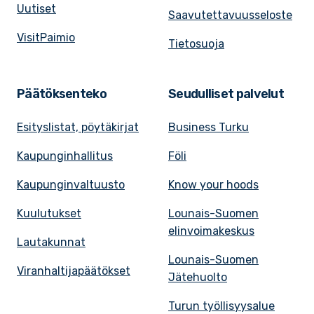
Uutiset
Saavutettavuusseloste
VisitPaimio
Tietosuoja
Päätöksenteko
Seudulliset palvelut
Esityslistat, pöytäkirjat
Business Turku
Kaupunginhallitus
Föli
Kaupunginvaltuusto
Know your hoods
Kuulutukset
Lounais-Suomen
elinvoimakeskus
Lautakunnat
Lounais-Suomen
Viranhaltijapäätökset
Jätehuolto
Turun työllisyysalue