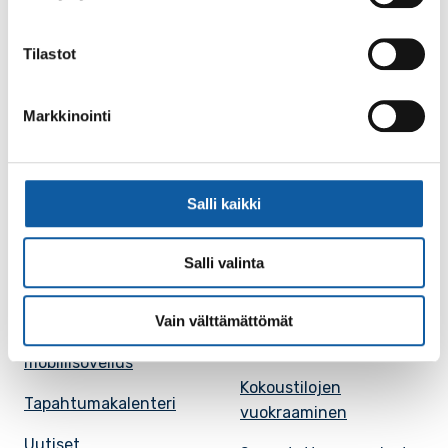
Paimio-tieto
Asiointi
Tilastot
Tietoa Paimiosta
Yhteystietohaku
Markkinointi
Karttapalvelu
Palvelupiste
Kuntakortti
Asiakirjojen
julkisuuskuvaus
Salli kaikki
Paimion mediapankki
Avoimet työpaikat
Ruokalistat, ISS
Salli valinta
Evästeasetukset
Ruokalista, Ansku
Vain välttämättömät
Kaupungille osoitetut
SunPaimio -
laskut
mobiilisovellus
Kokoustilojen
Tapahtumakalenteri
vuokraaminen
Uutiset