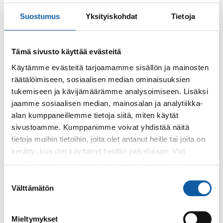
Palaute
Suostumus
Yksityiskohdat
Tietoja
Tämä sivusto käyttää evästeitä
Käytämme evästeitä tarjoamamme sisällön ja mainosten
räätälöimiseen, sosiaalisen median ominaisuuksien
tukemiseen ja kävijämäärämme analysoimiseen. Lisäksi
jaamme sosiaalisen median, mainosalan ja analytiikka-
Käyntiosoite: Vistantie 18
alan kumppaneillemme tietoja siitä, miten käytät
Postiosoite: PL 50, 21531 PAIMIO
sivustoamme. Kumppanimme voivat yhdistää näitä
tietoja muihin tietoihin, joita olet antanut heille tai joita on
Vaihde: (02) 474 511
kerätty, kun olet käyttänyt heidän palvelujaan. Voit
Sähköposti:
paimio.kaupunki@paimio.fi
muuttaa evästeasetuksiesi hyväksyntää sivuston
alalaidassa olevasta
Evästeasetukset
linkistä.
Suostumuksen
Välttämätön
valinta
Facebook
Instagram
Youtube
Mieltymykset