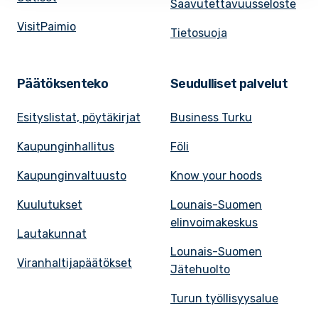
Saavutettavuusseloste
VisitPaimio
Tietosuoja
Päätöksenteko
Seudulliset palvelut
Esityslistat, pöytäkirjat
Business Turku
Kaupunginhallitus
Föli
Kaupunginvaltuusto
Know your hoods
Kuulutukset
Lounais-Suomen
elinvoimakeskus
Lautakunnat
Lounais-Suomen
Viranhaltijapäätökset
Jätehuolto
Turun työllisyysalue