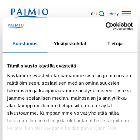
Hoppa till innehåll
Sök
Meny
Sökresultat
Suostumus
Yksityiskohdat
Tietoja
Tämä sivusto käyttää evästeitä
Sökord
Käytämme evästeitä tarjoamamme sisällön ja mainosten
räätälöimiseen, sosiaalisen median ominaisuuksien
tukemiseen ja kävijämäärämme analysoimiseen. Lisäksi
jaamme sosiaalisen median, mainosalan ja analytiikka-
alan kumppaneillemme tietoja siitä, miten käytät
Sida
sivustoamme. Kumppanimme voivat yhdistää näitä
tietoja muihin tietoihin, joita olet antanut heille tai joita on
kerätty, kun olet käyttänyt heidän palvelujaan. Voit
muuttaa evästeasetuksiesi hyväksyntää sivuston
Innehållstyp