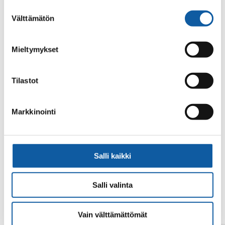
alalaidassa olevasta
Evästeasetukset
linkistä.
Suostumuksen
Välttämätön
valinta
Mieltymykset
Tilastot
Din sökning gav inget resultat.
Markkinointi
Salli kaikki
Salli valinta
Vain välttämättömät