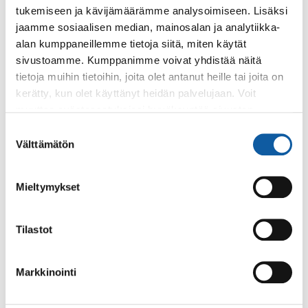
tukemiseen ja kävijämäärämme analysoimiseen. Lisäksi
erikoisohjelmapäivän. Solina ja Kolina...
jaamme sosiaalisen median, mainosalan ja analytiikka-
alan kumppaneillemme tietoja siitä, miten käytät
sivustoamme. Kumppanimme voivat yhdistää näitä
Tapahtumat
7.11. klo 18:00–21:00
tietoja muihin tietoihin, joita olet antanut heille tai joita on
Halloween-uinnit Solinassa
kerätty, kun olet käyttänyt heidän palvelujaan. Voit
Kaikille avoin. Halloween-teemainen tapahtuma,
muuttaa evästeasetuksiesi hyväksyntää sivuston
järjestetään Uimahalli Solinassa marraskuun ensimmäisenä
alalaidassa olevasta
Evästeasetukset
linkistä.
Suostumuksen
perjantaina.
Välttämätön
valinta
Palvelut
Mieltymykset
Uimahallikortti esi- ja alkuopetuksen
oppilaalle
Tilastot
Uimahallikortilla esi- ja alkuopetuksen paimiolainen oppilas
pääsee maksutta uimahalliin maksavan aikuisen kanssa.
Markkinointi