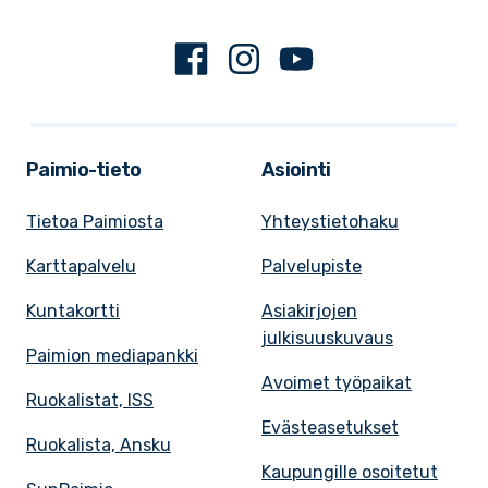
Facebook
Instagram
Youtube
Paimio-tieto
Asiointi
Tietoa Paimiosta
Yhteystietohaku
Karttapalvelu
Palvelupiste
Kuntakortti
Asiakirjojen
julkisuuskuvaus
Paimion mediapankki
Avoimet työpaikat
Ruokalistat, ISS
Evästeasetukset
Ruokalista, Ansku
Kaupungille osoitetut