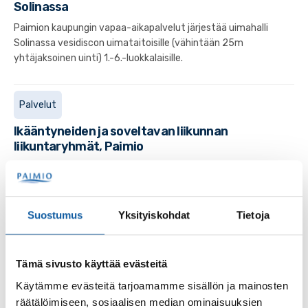
Solinassa
Paimion kaupungin vapaa-aikapalvelut järjestää uimahalli
Solinassa vesidiscon uimataitoisille (vähintään 25m
yhtäjaksoinen uinti) 1.-6.-luokkalaisille.
Palvelut
Ikääntyneiden ja soveltavan liikunnan
liikuntaryhmät, Paimio
Paimion kaupunki tarjoaa ikäihmisille mukavia liikunta-
aktiiviteettejä.
Suostumus
Yksityiskohdat
Tietoja
Tapahtumat
18.6.
Kevätkauden päätöspäivä Solinassa ja
Tämä sivusto käyttää evästeitä
Kolinassa
Käytämme evästeitä tarjoamamme sisällön ja mainosten
Ennen 19.6. alkavaa kesätaukoa uimahalli Solina ja kuntosali
räätälöimiseen, sosiaalisen median ominaisuuksien
Kolina järjestävät keskiviikkona 18. kesäkuuta