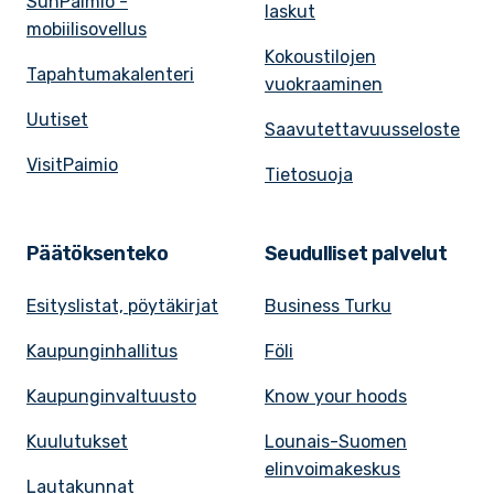
SunPaimio -
laskut
mobiilisovellus
Kokoustilojen
Tapahtumakalenteri
vuokraaminen
Uutiset
Saavutettavuusseloste
VisitPaimio
Tietosuoja
Päätöksenteko
Seudulliset palvelut
Esityslistat, pöytäkirjat
Business Turku
Kaupunginhallitus
Föli
Kaupunginvaltuusto
Know your hoods
Kuulutukset
Lounais-Suomen
elinvoimakeskus
Lautakunnat