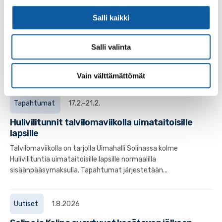
Uutiset
18.12.2025
Salli kaikki
Uimahalli Solinan ja kuntosali Kolinan uudet
aukioloajat 1.1.-24.5.2026
Salli valinta
Soveltavan liikunnan järjestäminen sisäisin järjestelyin,
ilman erillisiä sijaisjärjestelyjä, vaikuttaa erityisesti
uimahalli Solinan ja kuntosali...
Vain välttämättömät
Tapahtumat
17.2.–21.2.
Hulivilitunnit talvilomaviikolla uimataitoisille
lapsille
Talvilomaviikolla on tarjolla Uimahalli Solinassa kolme
Hulivilituntia uimataitoisille lapsille normaalilla
sisäänpääsymaksulla. Tapahtumat järjestetään...
Uutiset
1.8.2026