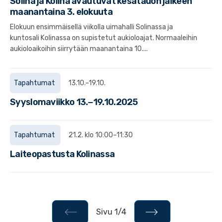
Solina ja Kolina avautuvat kesätauon jälkeen
maanantaina 3. elokuuta
Elokuun ensimmäisellä viikolla uimahalli Solinassa ja
kuntosali Kolinassa on supistetut aukioloajat. Normaaleihin
aukioloaikoihin siirrytään maanantaina 10....
Tapahtumat
13.10.–19.10.
Syyslomaviikko 13.−19.10.2025
Tapahtumat
21.2. klo 10:00–11:30
Laiteopastusta Kolinassa
Sivu 1/4