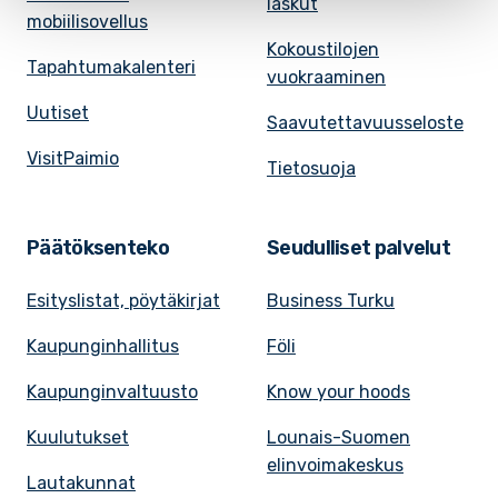
laskut
mobiilisovellus
Kokoustilojen
Tapahtumakalenteri
vuokraaminen
Uutiset
Saavutettavuusseloste
VisitPaimio
Tietosuoja
Päätöksenteko
Seudulliset palvelut
Esityslistat, pöytäkirjat
Business Turku
Kaupunginhallitus
Föli
Kaupunginvaltuusto
Know your hoods
Kuulutukset
Lounais-Suomen
elinvoimakeskus
Lautakunnat