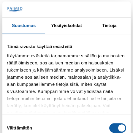
Haettavat varhaiskasvatuspaikat
Suostumus
Yksityiskohdat
Tietoja
Palaute
Tämä sivusto käyttää evästeitä
Käytämme evästeitä tarjoamamme sisällön ja mainosten
räätälöimiseen, sosiaalisen median ominaisuuksien
tukemiseen ja kävijämäärämme analysoimiseen. Lisäksi
jaamme sosiaalisen median, mainosalan ja analytiikka-
alan kumppaneillemme tietoja siitä, miten käytät
sivustoamme. Kumppanimme voivat yhdistää näitä
tietoja muihin tietoihin, joita olet antanut heille tai joita on
Käyntiosoite: Vistantie 18
kerätty, kun olet käyttänyt heidän palvelujaan. Voit
Postiosoite: PL 50, 21531 PAIMIO
muuttaa evästeasetuksiesi hyväksyntää sivuston
Vaihde: (02) 474 511
alalaidassa olevasta
Evästeasetukset
linkistä.
Suostumuksen
Sähköposti:
paimio.kaupunki@paimio.fi
Välttämätön
valinta