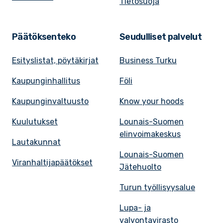
Tietosuoja
Päätöksenteko
Seudulliset palvelut
Esityslistat, pöytäkirjat
Business Turku
Kaupunginhallitus
Föli
Kaupunginvaltuusto
Know your hoods
Kuulutukset
Lounais-Suomen
elinvoimakeskus
Lautakunnat
Lounais-Suomen
Viranhaltijapäätökset
Jätehuolto
Turun työllisyysalue
Lupa- ja
valvontavirasto