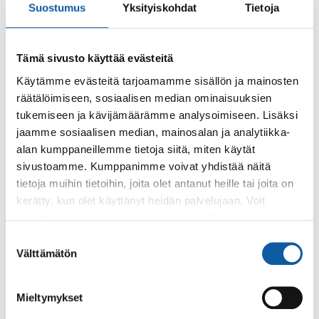
Suostumus
Yksityiskohdat
Tietoja
Tämä sivusto käyttää evästeitä
Käytämme evästeitä tarjoamamme sisällön ja mainosten
räätälöimiseen, sosiaalisen median ominaisuuksien
tukemiseen ja kävijämäärämme analysoimiseen. Lisäksi
Käyntiosoite: Vistantie 18
jaamme sosiaalisen median, mainosalan ja analytiikka-
alan kumppaneillemme tietoja siitä, miten käytät
Postiosoite: PL 50, 21531 PAIMIO
sivustoamme. Kumppanimme voivat yhdistää näitä
Vaihde: (02) 474 511
tietoja muihin tietoihin, joita olet antanut heille tai joita on
Sähköposti:
paimio.kaupunki@paimio.fi
kerätty, kun olet käyttänyt heidän palvelujaan. Voit
muuttaa evästeasetuksiesi hyväksyntää sivuston
alalaidassa olevasta
Evästeasetukset
linkistä.
Suostumuksen
Facebook
Instagram
Youtube
Välttämätön
valinta
Mieltymykset