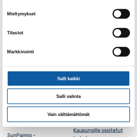
Facebook
Instagram
Youtube
Mieltymykset
Tilastot
Paimio-tieto
Asiointi
Markkinointi
Tietoa Paimiosta
Yhteystietohaku
Karttapalvelu
Palvelupiste
Salli kaikki
Kuntakortti
Asiakirjojen
julkisuuskuvaus
Salli valinta
Paimion mediapankki
Avoimet työpaikat
Ruokalistat, ISS
Vain välttämättömät
Evästeasetukset
Ruokalista, Ansku
Kaupungille osoitetut
SunPaimio -