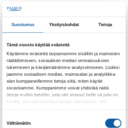
Omatoimikirjasto on käytössäsi viikonpäivästä...
Suostumus
Yksityiskohdat
Tietoja
Palaute
Tämä sivusto käyttää evästeitä
Käytämme evästeitä tarjoamamme sisällön ja mainosten
räätälöimiseen, sosiaalisen median ominaisuuksien
tukemiseen ja kävijämäärämme analysoimiseen. Lisäksi
jaamme sosiaalisen median, mainosalan ja analytiikka-
alan kumppaneillemme tietoja siitä, miten käytät
sivustoamme. Kumppanimme voivat yhdistää näitä
tietoja muihin tietoihin, joita olet antanut heille tai joita on
Käyntiosoite: Vistantie 18
kerätty, kun olet käyttänyt heidän palvelujaan. Voit
Postiosoite: PL 50, 21531 PAIMIO
muuttaa evästeasetuksiesi hyväksyntää sivuston
Vaihde: (02) 474 511
alalaidassa olevasta
Evästeasetukset
linkistä.
Suostumuksen
Sähköposti:
paimio.kaupunki@paimio.fi
Välttämätön
valinta