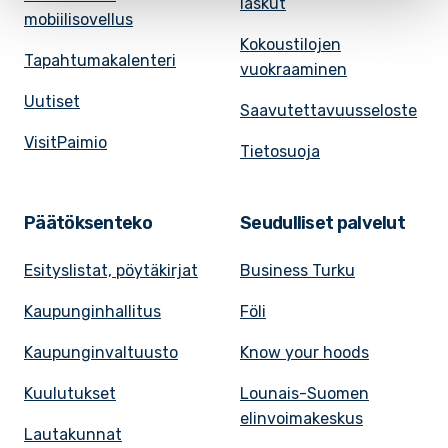
laskut
mobiilisovellus
Kokoustilojen
Tapahtumakalenteri
vuokraaminen
Uutiset
Saavutettavuusseloste
VisitPaimio
Tietosuoja
Päätöksenteko
Seudulliset palvelut
Esityslistat, pöytäkirjat
Business Turku
Kaupunginhallitus
Föli
Kaupunginvaltuusto
Know your hoods
Kuulutukset
Lounais-Suomen
elinvoimakeskus
Lautakunnat