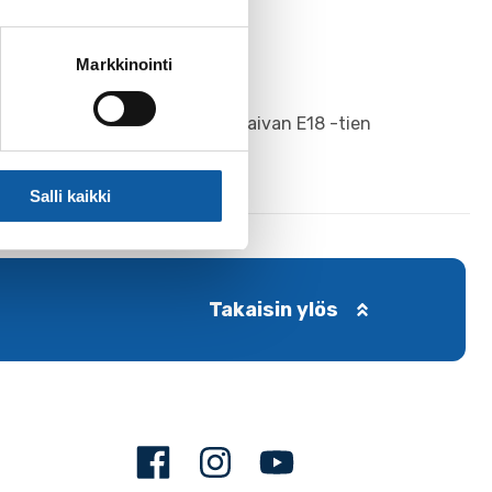
Markkinointi
sa. Kaupungin keskustaajama on aivan E18 -tien
Salli kaikki
Takaisin ylös
Facebook
Instagram
Youtube