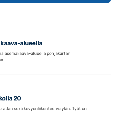
akaava-alueella
sia asemakaava-alueella pohjakartan
a...
kolla 20
joradan sekä kevyenliikenteenväylän. Työt on