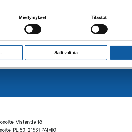
Sivut
Mieltymykset
Tilastot
Tiet ja kadut
Paimio sijaitsee liikenteellisesti helposti saavutettavis
tuntumassa.
t
Salli valinta
osoite: Vistantie 18
soite: PL 50, 21531 PAIMIO