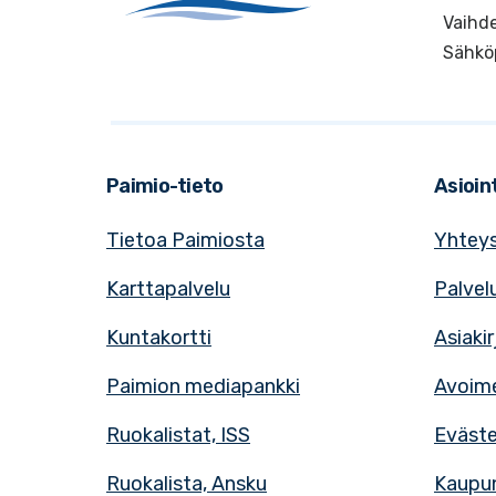
Vaihde
Sähkö
Paimio-tieto
Asioint
Tietoa Paimiosta
Yhteys
Karttapalvelu
Palvel
Kuntakortti
Asiaki
Paimion mediapankki
Avoime
Ruokalistat, ISS
Eväst
Ruokalista, Ansku
Kaupun