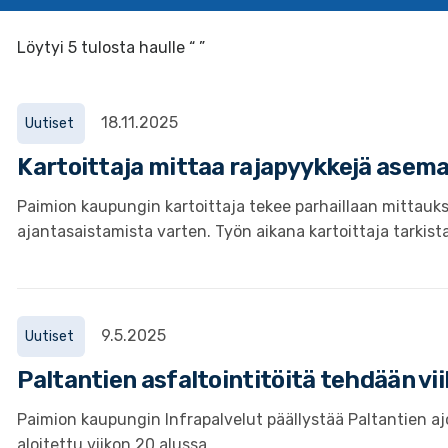
Löytyi 5 tulosta haulle “ ”
18.11.2025
Uutiset
Kartoittaja mittaa rajapyykkejä asem
Paimion kaupungin kartoittaja tekee parhaillaan mittauk
ajantasaistamista varten. Työn aikana kartoittaja tarkista
9.5.2025
Uutiset
Paltantien asfaltointitöitä tehdään vii
Paimion kaupungin Infrapalvelut päällystää Paltantien a
aloitettu viikon 20 alussa.