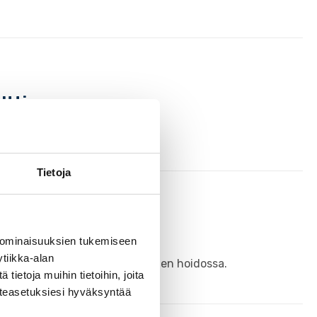
lttia
Tietoja
 ominaisuuksien tukemiseen
tiikka-alan
sen että yksityisten tienpitäjien hoidossa.
ietoja muihin tietoihin, joita
västeasetuksiesi hyväksyntää