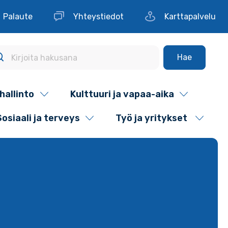
Palaute
Yhteystiedot
Karttapalvelu
Hae
hallinto
Kulttuuri ja vapaa-aika
Sosiaali ja terveys
Työ ja yritykset