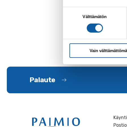
Suostumuksen
Välttämätön
valinta
Vain välttämättömä
Palaute
Käynti
Postio