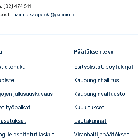
: (02) 474 511
posti:
paimio.kaupunki@paimio.fi
i
Päätöksenteko
tietohaku
Esityslistat, pöytäkirjat
upiste
Kaupunginhallitus
rjojen julkisuuskuvaus
Kaupunginvaltuusto
t työpaikat
Kuulutukset
easetukset
Lautakunnat
gille osoitetut laskut
Viranhaltijapäätökset