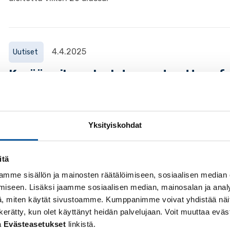
4.4.2025
Uutiset
Kevään aikana kadut saavat uutta asfa
Asfaltointityöt aloitetaan jo huhtikuun toisella viikolla.
Yksityiskohdat
Sivut
itä
Tieverkon ylläpito
mme sisällön ja mainosten räätälöimiseen, sosiaalisen median
iseen. Lisäksi jaamme sosiaalisen median, mainosalan ja analy
Paimiossa liikenneväylät ovat sekä kaupungin, ELY-keskuk
, miten käytät sivustoamme. Kumppanimme voivat yhdistää näitä t
 on kerätty, kun olet käyttänyt heidän palvelujaan. Voit muuttaa e
a
Evästeasetukset
linkistä.