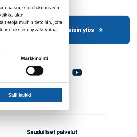
 ominaisuuksien tukemiseen
tiikka-alan
ietoja muihin tietoihin, joita
Takaisin ylös
västeasetuksiesi hyväksyntää
Markkinointi
Facebook
Instagram
Youtube
Salli kaikki
Seudulliset palvelut