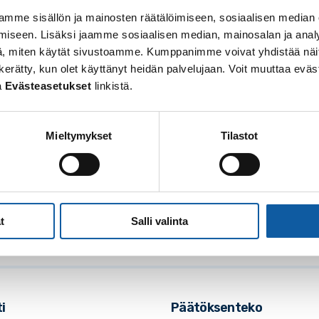
mme sisällön ja mainosten räätälöimiseen, sosiaalisen median
iseen. Lisäksi jaamme sosiaalisen median, mainosalan ja analy
, miten käytät sivustoamme. Kumppanimme voivat yhdistää näitä t
 on kerätty, kun olet käyttänyt heidän palvelujaan. Voit muuttaa e
a
Evästeasetukset
linkistä.
Mieltymykset
Tilastot
osoite: Vistantie 18
soite: PL 50, 21531 PAIMIO
: (02) 474 511
posti:
paimio.kaupunki@paimio.fi
t
Salli valinta
i
Päätöksenteko