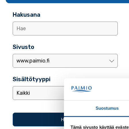
Hakusana
Sivusto
Sisältötyyppi
Suostumus
Tämä sivusto käyttää eväste