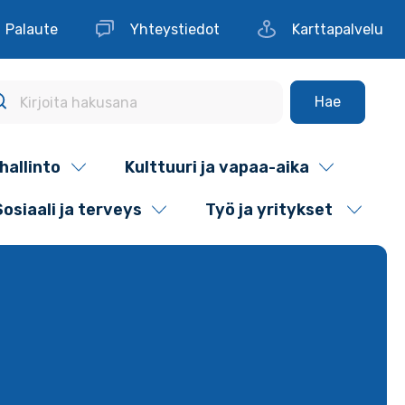
Palaute
Yhteystiedot
Karttapalvelu
Hae
hallinto
Kulttuuri ja vapaa-aika
Sosiaali ja terveys
Työ ja yritykset