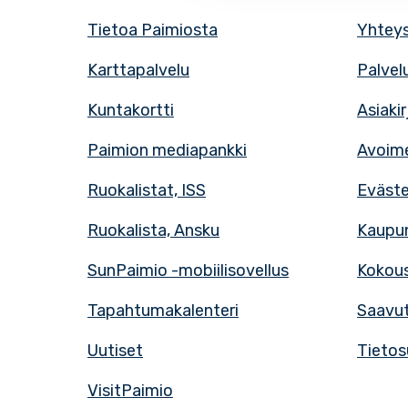
Tietoa Paimiosta
Yhteys
Karttapalvelu
Palvel
Kuntakortti
Asiaki
Paimion mediapankki
Avoime
Ruokalistat, ISS
Eväst
Ruokalista, Ansku
Kaupun
SunPaimio -mobiilisovellus
Kokous
Tapahtumakalenteri
Saavut
Uutiset
Tietos
VisitPaimio