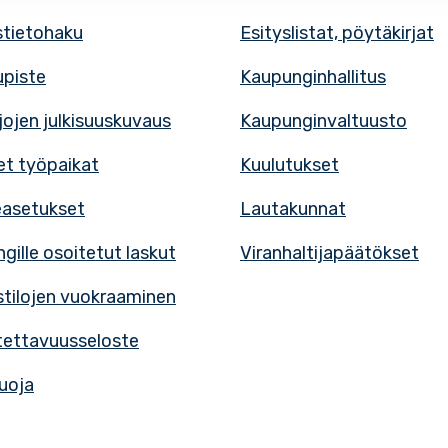
tietohaku
Esityslistat, pöytäkirjat
upiste
Kaupunginhallitus
rjojen julkisuuskuvaus
Kaupunginvaltuusto
t työpaikat
Kuulutukset
easetukset
Lautakunnat
gille osoitetut laskut
Viranhaltijapäätökset
tilojen vuokraaminen
ettavuusseloste
uoja