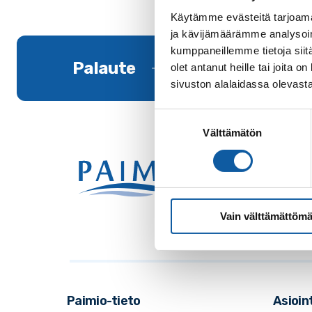
Käytämme evästeitä tarjoama
ja kävijämäärämme analysoim
kumppaneillemme tietoja siitä
Palaute
olet antanut heille tai joita
sivuston alalaidassa olevast
Suostumuksen
Välttämätön
valinta
Käynti
Postio
Vaihde
Sähkö
Vain välttämättömä
Paimio-tieto
Asioint