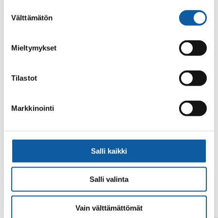
alalaidassa olevasta
Evästeasetukset
linkistä.
Suostumuksen
Välttämätön
valinta
Mieltymykset
Tilastot
Din sökning gav inget resultat.
Markkinointi
Salli kaikki
Salli valinta
Vain välttämättömät