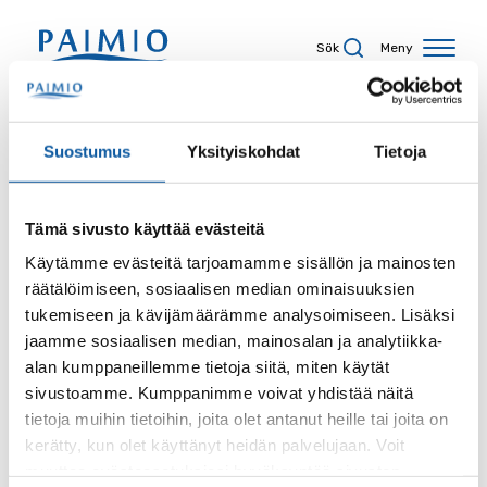
Hoppa till innehåll
Sök
Meny
Sökresultat
Suostumus
Yksityiskohdat
Tietoja
Tämä sivusto käyttää evästeitä
Sökord
Käytämme evästeitä tarjoamamme sisällön ja mainosten
räätälöimiseen, sosiaalisen median ominaisuuksien
tukemiseen ja kävijämäärämme analysoimiseen. Lisäksi
jaamme sosiaalisen median, mainosalan ja analytiikka-
alan kumppaneillemme tietoja siitä, miten käytät
Sida
sivustoamme. Kumppanimme voivat yhdistää näitä
tietoja muihin tietoihin, joita olet antanut heille tai joita on
kerätty, kun olet käyttänyt heidän palvelujaan. Voit
muuttaa evästeasetuksiesi hyväksyntää sivuston
Innehållstyp