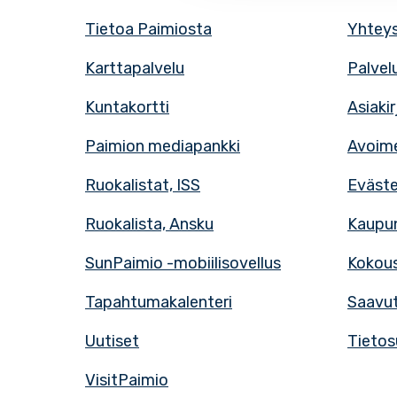
Tietoa Paimiosta
Yhteys
Karttapalvelu
Palvel
Kuntakortti
Asiaki
Paimion mediapankki
Avoime
Ruokalistat, ISS
Eväst
Ruokalista, Ansku
Kaupun
SunPaimio -mobiilisovellus
Kokous
Tapahtumakalenteri
Saavut
Uutiset
Tietos
VisitPaimio