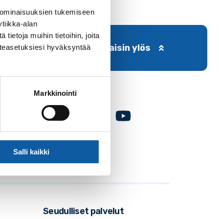
 ominaisuuksien tukemiseen
tiikka-alan
ietoja muihin tietoihin, joita
Takaisin ylös
västeasetuksiesi hyväksyntää
Markkinointi
Facebook
Instagram
Youtube
Salli kaikki
Seudulliset palvelut