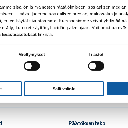
mme sisällön ja mainosten räätälöimiseen, sosiaalisen median
iseen. Lisäksi jaamme sosiaalisen median, mainosalan ja analy
, miten käytät sivustoamme. Kumppanimme voivat yhdistää näitä t
 on kerätty, kun olet käyttänyt heidän palvelujaan. Voit muuttaa e
a
Evästeasetukset
linkistä.
Mieltymykset
Tilastot
osoite: Vistantie 18
soite: PL 50, 21531 PAIMIO
: (02) 474 511
posti:
paimio.kaupunki@paimio.fi
t
Salli valinta
i
Päätöksenteko