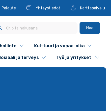
Palaute
Yhteystiedot
Karttapalvelu
Hae
hallinto
Kulttuuri ja vapaa-aika
Sosiaali ja terveys
Työ ja yritykset