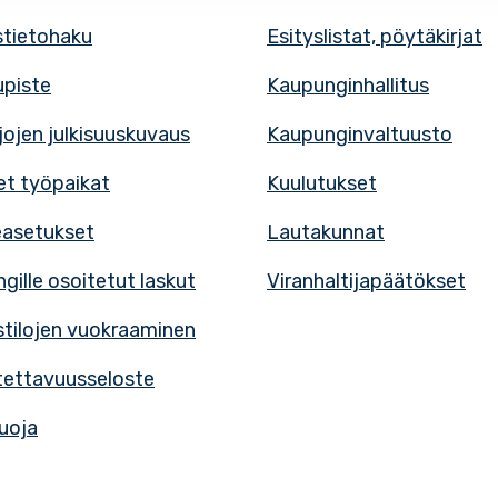
tietohaku
Esityslistat, pöytäkirjat
upiste
Kaupunginhallitus
rjojen julkisuuskuvaus
Kaupunginvaltuusto
t työpaikat
Kuulutukset
easetukset
Lautakunnat
gille osoitetut laskut
Viranhaltijapäätökset
tilojen vuokraaminen
ettavuusseloste
uoja