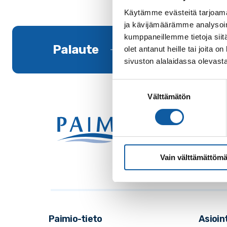
Käytämme evästeitä tarjoama
ja kävijämäärämme analysoim
kumppaneillemme tietoja siitä
Palaute
olet antanut heille tai joita
sivuston alalaidassa olevast
Suostumuksen
Välttämätön
valinta
Käynti
Postio
Vaihde
Sähkö
Vain välttämättömä
Paimio-tieto
Asioint