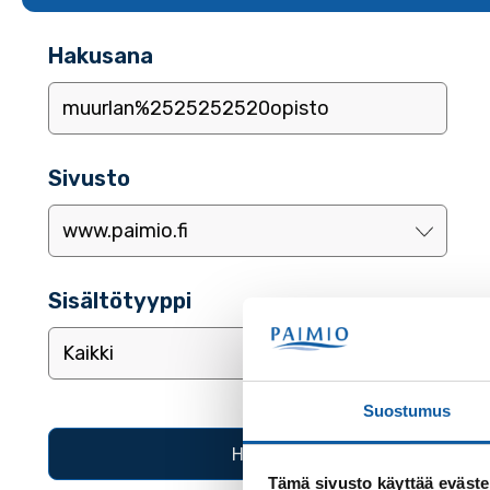
Hakusana
Sivusto
Sisältötyyppi
Suostumus
Tämä sivusto käyttää eväste