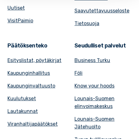
Uutiset
Saavutettavuusseloste
VisitPaimio
Tietosuoja
Päätöksenteko
Seudulliset palvelut
Esityslistat, pöytäkirjat
Business Turku
Kaupunginhallitus
Föli
Kaupunginvaltuusto
Know your hoods
Kuulutukset
Lounais-Suomen
elinvoimakeskus
Lautakunnat
Lounais-Suomen
Viranhaltijapäätökset
Jätehuolto