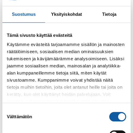
Suostumus
Yksityiskohdat
Tietoja
Palaute
Tämä sivusto käyttää evästeitä
Käytämme evästeitä tarjoamamme sisällön ja mainosten
räätälöimiseen, sosiaalisen median ominaisuuksien
tukemiseen ja kävijämäärämme analysoimiseen. Lisäksi
jaamme sosiaalisen median, mainosalan ja analytiikka-
alan kumppaneillemme tietoja siitä, miten käytät
Käyntiosoite: Vistantie 18
sivustoamme. Kumppanimme voivat yhdistää näitä
Postiosoite: PL 50, 21531 PAIMIO
tietoja muihin tietoihin, joita olet antanut heille tai joita on
Vaihde: (02) 474 511
kerätty, kun olet käyttänyt heidän palvelujaan. Voit
Sähköposti:
paimio.kaupunki@paimio.fi
muuttaa evästeasetuksiesi hyväksyntää sivuston
alalaidassa olevasta
Evästeasetukset
linkistä.
Suostumuksen
Välttämätön
valinta
Facebook
Instagram
Youtube