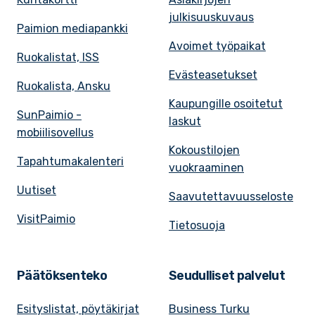
julkisuuskuvaus
Paimion mediapankki
Avoimet työpaikat
Ruokalistat, ISS
Evästeasetukset
Ruokalista, Ansku
Kaupungille osoitetut
SunPaimio -
laskut
mobiilisovellus
Kokoustilojen
Tapahtumakalenteri
vuokraaminen
Uutiset
Saavutettavuusseloste
VisitPaimio
Tietosuoja
Päätöksenteko
Seudulliset palvelut
Esityslistat, pöytäkirjat
Business Turku