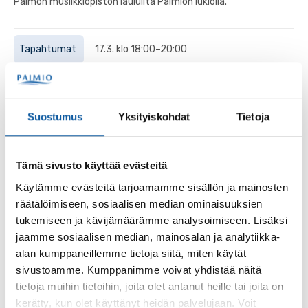
Paimon musiikkiopiston lauluilta Paimion lukiolla.
Tapahtumat
17.3. klo 18:00–20:00
Kantaattikonsertti: Bach & Buxtehude
Konsertissa kuullaan Buxtehuden ja Bachin kantaatteja.
Suostumus
Yksityiskohdat
Tietoja
Tapahtumat
26.4. klo 18:00–19:00
Tämä sivusto käyttää evästeitä
Oot kaikki mulle -konsertti Paimion kirkossa
Käytämme evästeitä tarjoamamme sisällön ja mainosten
Huhtikuun viimeisenä sunnuntai-iltana Paimion kirkossa
räätälöimiseen, sosiaalisen median ominaisuuksien
kuullaan Päivi Heikuran sävellyksiä koskettaviin
tukemiseen ja kävijämäärämme analysoimiseen. Lisäksi
suomalaisiin runoihin ja lyriikoihin.
jaamme sosiaalisen median, mainosalan ja analytiikka-
alan kumppaneillemme tietoja siitä, miten käytät
Tapahtumat
10.5. klo 11:15–12:30
sivustoamme. Kumppanimme voivat yhdistää näitä
tietoja muihin tietoihin, joita olet antanut heille tai joita on
Ruskakuoron konsertti Mikaelintalolla
kerätty, kun olet käyttänyt heidän palvelujaan. Voit