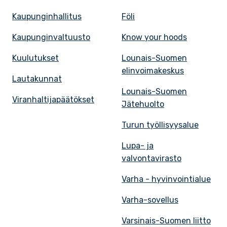
Kaupunginhallitus
Föli
Kaupunginvaltuusto
Know your hoods
Kuulutukset
Lounais-Suomen
elinvoimakeskus
Lautakunnat
Lounais-Suomen
Viranhaltijapäätökset
Jätehuolto
Turun työllisyysalue
Lupa- ja
valvontavirasto
Varha - hyvinvointialue
Varha-sovellus
Varsinais-Suomen liitto