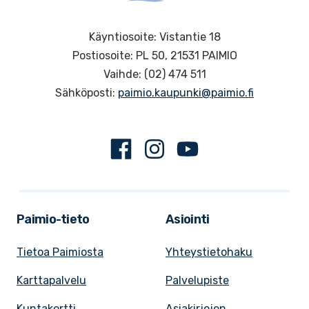
Käyntiosoite: Vistantie 18
Postiosoite: PL 50, 21531 PAIMIO
Vaihde: (02) 474 511
Sähköposti:
paimio.kaupunki@paimio.fi
Facebook
Instagram
Youtube
Paimio-tieto
Asiointi
Tietoa Paimiosta
Yhteystietohaku
Karttapalvelu
Palvelupiste
Kuntakortti
Asiakirjojen