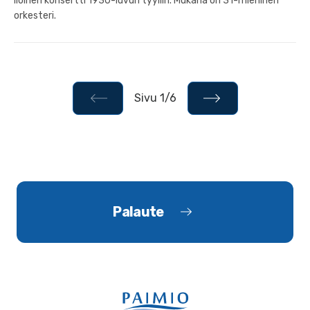
Iloinen konsertti 1930-luvun tyyliin. Mukana on 31-miehinen
orkesteri.
Sivu 1/6
Palaute