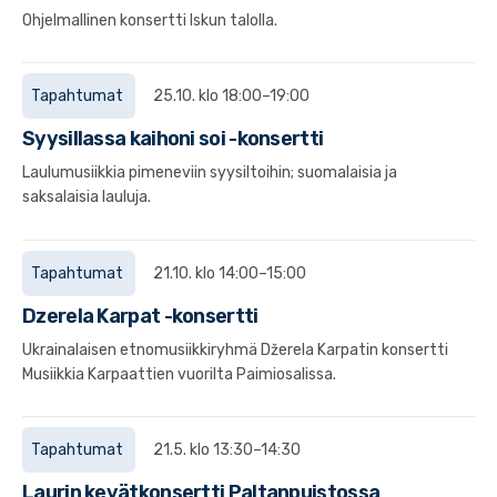
Ohjelmallinen konsertti Iskun talolla.
Tapahtumat
25.10. klo 18:00–19:00
Syysillassa kaihoni soi -konsertti
Laulumusiikkia pimeneviin syysiltoihin; suomalaisia ja
saksalaisia lauluja.
Tapahtumat
21.10. klo 14:00–15:00
Dzerela Karpat -konsertti
Ukrainalaisen etnomusiikkiryhmä Džerela Karpatin konsertti
Musiikkia Karpaattien vuorilta Paimiosalissa.
Tapahtumat
21.5. klo 13:30–14:30
Laurin kevätkonsertti Paltanpuistossa