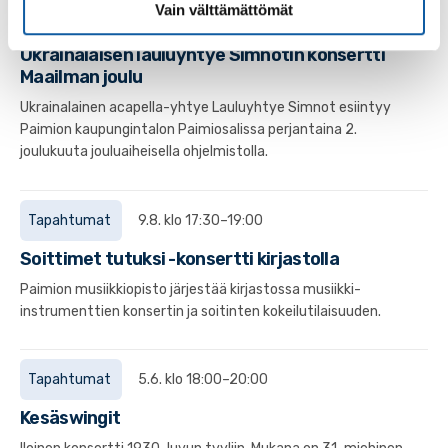
Vain välttämättömät
Tapahtumat
2.12. klo 18:00–19:00
Ukrainalaisen lauluyhtye Simnotin konsertti
Maailman joulu
Ukrainalainen acapella-yhtye Lauluyhtye Simnot esiintyy
Paimion kaupungintalon Paimiosalissa perjantaina 2.
joulukuuta jouluaiheisella ohjelmistolla.
Tapahtumat
9.8. klo 17:30–19:00
Soittimet tutuksi -konsertti kirjastolla
Paimion musiikkiopisto järjestää kirjastossa musiikki-
instrumenttien konsertin ja soitinten kokeilutilaisuuden.
Tapahtumat
5.6. klo 18:00–20:00
Kesäswingit