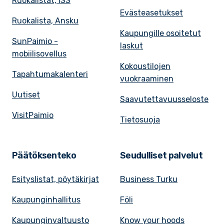
Ruokalistat, ISS
Evästeasetukset
Ruokalista, Ansku
Kaupungille osoitetut
SunPaimio -
laskut
mobiilisovellus
Kokoustilojen
Tapahtumakalenteri
vuokraaminen
Uutiset
Saavutettavuusseloste
VisitPaimio
Tietosuoja
Päätöksenteko
Seudulliset palvelut
Esityslistat, pöytäkirjat
Business Turku
Kaupunginhallitus
Föli
Kaupunginvaltuusto
Know your hoods