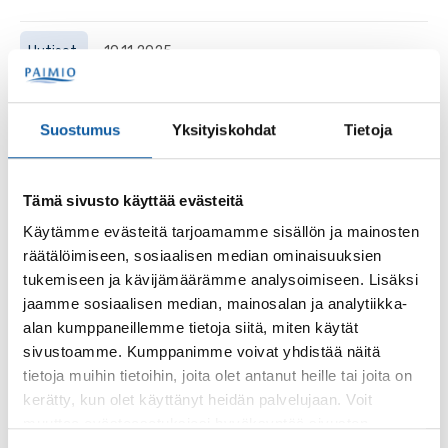
Uutiset
10.11.2025
Paimion kaupungintalon joulumarkkinoiden
ohjelma julkaistu
Suostumus
Yksityiskohdat
Tietoja
Paimion kaupungintalolla järjestettävässä
joulutapahtumassa markkinahumua, jouluisen talvista
tunnelmaa sekä ohjelmaa koko perheelle!
Tämä sivusto käyttää evästeitä
Käytämme evästeitä tarjoamamme sisällön ja mainosten
Sivut
räätälöimiseen, sosiaalisen median ominaisuuksien
tukemiseen ja kävijämäärämme analysoimiseen. Lisäksi
Juhlavuosihaasteet
jaamme sosiaalisen median, mainosalan ja analytiikka-
Paimio 700 -juhlavuoteen liittyen paimiolaisille - asukkaille,
alan kumppaneillemme tietoja siitä, miten käytät
yrityksille, yhdistyksille ja muille toimijoille - on osoitettu
sivustoamme. Kumppanimme voivat yhdistää näitä
aktivoivia haasteita. Keskeiset...
tietoja muihin tietoihin, joita olet antanut heille tai joita on
kerätty, kun olet käyttänyt heidän palvelujaan. Voit
muuttaa evästeasetuksiesi hyväksyntää sivuston
Sivut
alalaidassa olevasta
Evästeasetukset
linkistä.