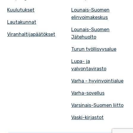
Kuulutukset
Lounais-Suomen
elinvoimakeskus
Lautakunnat
Lounais-Suomen
Viranhaltijapäätökset
Jätehuolto
Turun työllisyysalue
Lupa- ja
valvontavirasto
Varha - hyvinvointialue
Varha-sovellus
Varsinais-Suomen liitto
Vaski-kirjastot