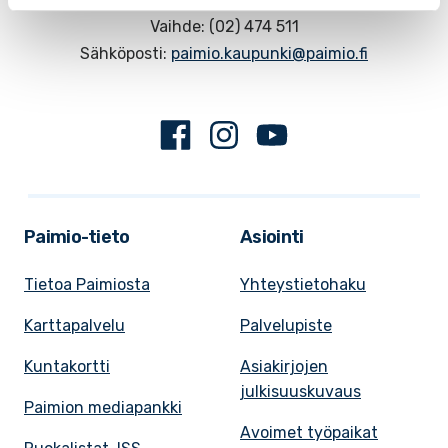
Vaihde: (02) 474 511
Sähköposti:
paimio.kaupunki@paimio.fi
Facebook
Instagram
Youtube
Paimio-tieto
Asiointi
Tietoa Paimiosta
Yhteystietohaku
Karttapalvelu
Palvelupiste
Kuntakortti
Asiakirjojen
julkisuuskuvaus
Paimion mediapankki
Avoimet työpaikat