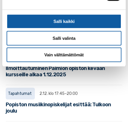
Uutiset
28.4.2026
Salli kaikki
Veteraanipäivänä paljastettiin jääkärieversti
Heikki Nurmion muistolaatta ja jaettiin
jääkäriperinnemitaleja
Salli valinta
Vain välttämättömät
Uutiset
17.11.2025
Ilmoittautuminen Paimion opiston kevään
kursseille alkaa 1.12.2025
Tapahtumat
2.12. klo 17:45–20:00
Popiston musiikinopiskelijat esittää: Tulkoon
joulu