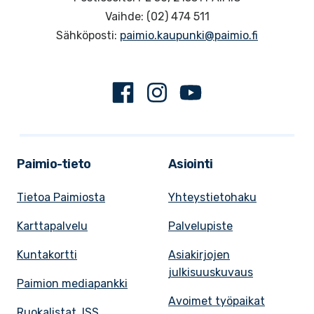
Vaihde: (02) 474 511
Sähköposti:
paimio.kaupunki@paimio.fi
Facebook
Instagram
Youtube
Paimio-tieto
Asiointi
Tietoa Paimiosta
Yhteystietohaku
Karttapalvelu
Palvelupiste
Kuntakortti
Asiakirjojen
julkisuuskuvaus
Paimion mediapankki
Avoimet työpaikat
Ruokalistat, ISS