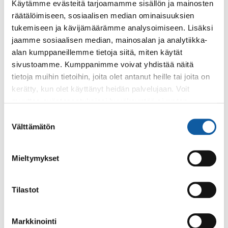
Käytämme evästeitä tarjoamamme sisällön ja mainosten
luokse Paimioon
räätälöimiseen, sosiaalisen median ominaisuuksien
tukemiseen ja kävijämäärämme analysoimiseen. Lisäksi
Tapahtumat
13.6. klo 10:45–15:15
jaamme sosiaalisen median, mainosalan ja analytiikka-
alan kumppaneillemme tietoja siitä, miten käytät
Kesäkulkurit esiintyvät Paimiossa
sivustoamme. Kumppanimme voivat yhdistää näitä
Läntisen tanssin aluekeskuksen Kesäkulkurit tulevat jälleen
tietoja muihin tietoihin, joita olet antanut heille tai joita on
Paimioon!
kerätty, kun olet käyttänyt heidän palvelujaan. Voit
muuttaa evästeasetuksiesi hyväksyntää sivuston
alalaidassa olevasta
Evästeasetukset
linkistä.
Suostumuksen
Tapahtumat
3.11. klo 14:00
Välttämätön
valinta
Paltanpuiston tanssit
Maksuttomast tanssit Paltanpuistossa Rami Tapperin
Mieltymykset
musiikin säestyksellä.
Tilastot
Tapahtumat
6.6. klo 12:00–15:30
Parvekejumpat viikolla 23
Markkinointi