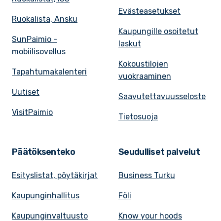
Evästeasetukset
Ruokalista, Ansku
Kaupungille osoitetut
SunPaimio -
laskut
mobiilisovellus
Kokoustilojen
Tapahtumakalenteri
vuokraaminen
Uutiset
Saavutettavuusseloste
VisitPaimio
Tietosuoja
Päätöksenteko
Seudulliset palvelut
Esityslistat, pöytäkirjat
Business Turku
Kaupunginhallitus
Föli
Kaupunginvaltuusto
Know your hoods