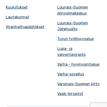
Kuulutukset
Lounais-Suomen
elinvoimakeskus
Lautakunnat
Lounais-Suomen
Viranhaltijapäätökset
Jätehuolto
Turun työllisyysalue
Lupa- ja
valvontavirasto
Varha - hyvinvointialue
Varha-sovellus
Varsinais-Suomen liitto
Vaski-kirjastot