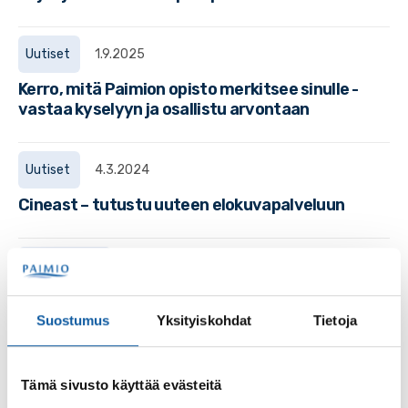
Uutiset
1.9.2025
Kerro, mitä Paimion opisto merkitsee sinulle -
vastaa kyselyyn ja osallistu arvontaan
Uutiset
4.3.2024
Cineast – tutustu uuteen elokuvapalveluun
Tapahtumat
10.5. klo 10:00–12:30
Parvekejumpat viikolla 19
Suostumus
Yksityiskohdat
Tietoja
Tapahtumat
27.9. klo 10:00–14:30
Tämä sivusto käyttää evästeitä
Liikkuva resurssikeskus huristelee seniorien