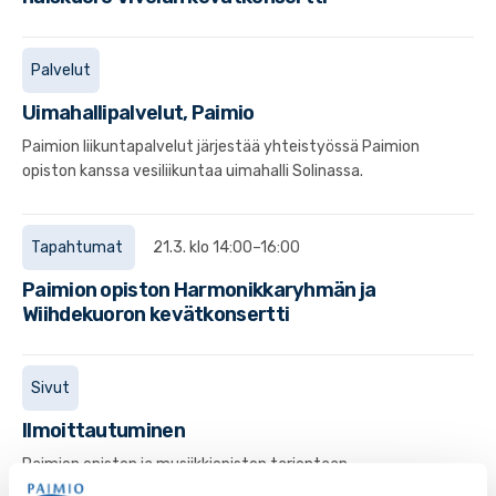
Palvelut
Uimahallipalvelut, Paimio
Paimion liikuntapalvelut järjestää yhteistyössä Paimion
opiston kanssa vesiliikuntaa uimahalli Solinassa.
Tapahtumat
21.3. klo 14:00–16:00
Paimion opiston Harmonikkaryhmän ja
Wiihdekuoron kevätkonsertti
Sivut
Ilmoittautuminen
Paimion opiston ja musiikkiopiston tarjontaan
ilmoittaudutaan ensisijaisesti verkossa. Lue lisää!