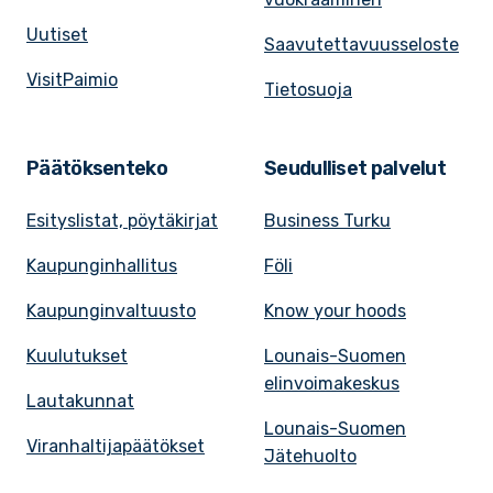
Uutiset
Saavutettavuusseloste
VisitPaimio
Tietosuoja
Päätöksenteko
Seudulliset palvelut
Esityslistat, pöytäkirjat
Business Turku
Kaupunginhallitus
Föli
Kaupunginvaltuusto
Know your hoods
Kuulutukset
Lounais-Suomen
elinvoimakeskus
Lautakunnat
Lounais-Suomen
Viranhaltijapäätökset
Jätehuolto