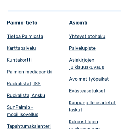
Paimio-tieto
Asiointi
Tietoa Paimiosta
Yhteystietohaku
Karttapalvelu
Palvelupiste
Kuntakortti
Asiakirjojen
julkisuuskuvaus
Paimion mediapankki
Avoimet työpaikat
Ruokalistat, ISS
Evästeasetukset
Ruokalista, Ansku
Kaupungille osoitetut
SunPaimio -
laskut
mobiilisovellus
Kokoustilojen
Tapahtumakalenteri
vuokraaminen