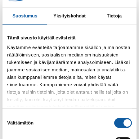
Suostumus
Yksityiskohdat
Tietoja
Tapahtumat
29.4. klo 19:00–20:00
Paimion musiikkiopiston kevätkonsertti
Tämä sivusto käyttää evästeitä
Perinteinen musiikkiopiston kevätkonsertti järjestetään
tällä kertaa huhtikuun viimeisenä tiistaina.
Käytämme evästeitä tarjoamamme sisällön ja mainosten
räätälöimiseen, sosiaalisen median ominaisuuksien
tukemiseen ja kävijämäärämme analysoimiseen. Lisäksi
Sivut
jaamme sosiaalisen median, mainosalan ja analytiikka-
alan kumppaneillemme tietoja siitä, miten käytät
Opiston yhteystiedot ja aukioloajat
sivustoamme. Kumppanimme voivat yhdistää näitä
Palvelemme Paimion kaupungintalolla ja verkossa!
tietoja muihin tietoihin, joita olet antanut heille tai joita on
kerätty, kun olet käyttänyt heidän palvelujaan. Voit
muuttaa evästeasetuksiesi hyväksyntää sivuston
Uutiset
2.6.2025
alalaidassa olevasta
Evästeasetukset
linkistä.
Suostumuksen
Paimion opiston kurssitarjonta on julkaistu
Välttämätön
valinta
netissä