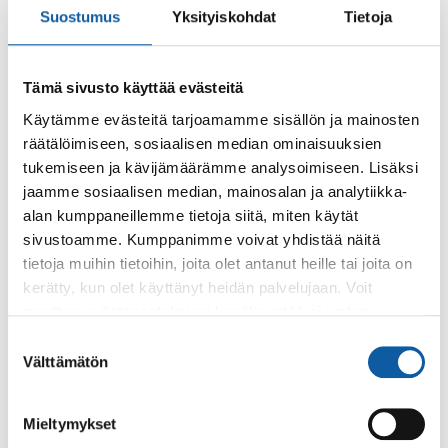
Suostumus
Yksityiskohdat
Tietoja
Palvelut
Nuorisotyö, Paimio
Tämä sivusto käyttää evästeitä
Nuorisopalveluiden tavoitteena on paimiolaisten lasten ja
Käytämme evästeitä tarjoamamme sisällön ja mainosten
nuorten aktivoiminen.
räätälöimiseen, sosiaalisen median ominaisuuksien
tukemiseen ja kävijämäärämme analysoimiseen. Lisäksi
Tapahtumat
11.4. klo 10:00–14:00
jaamme sosiaalisen median, mainosalan ja analytiikka-
alan kumppaneillemme tietoja siitä, miten käytät
Pyörät kesäkuntoon – koko perhe mukaan
sivustoamme. Kumppanimme voivat yhdistää näitä
liikkumaan!
tietoja muihin tietoihin, joita olet antanut heille tai joita on
Tapahtumassa yhdistyy hyvinvointi, liikunnan ilo ja
kerätty, kun olet käyttänyt heidän palvelujaan. Voit
käytännöllinen hyöty! Tule huollattamaan polkupyöräsi
muuttaa evästeasetuksiesi hyväksyntää sivuston
kesäkuntoon ja nappaa samalla itsellesi hetki...
alalaidassa olevasta
Evästeasetukset
linkistä.
Suostumuksen
Välttämätön
valinta
Mieltymykset
Palaute