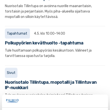
Nuorisotalo Tillintupa on avoinna nuorille maanantaisin,
torstaisin ja perjantaisin. Myös piha-alueella sijaitseva
mopotalli on silloin käytettävissä.
Tapahtumat
4.5. klo 10:00–14:00
Polkupyörien keväthuolto -tapahtuma
Tule huoltamaan polkupyöräsi kesäkuntoon. Välineet ja
tarvittaessa opastusta tarjolla.
Sivut
Nuorisotalo Tillintupa, mopotalli ja Tillintuvan
IP-nuokkari
Tule mukaan nuorisotalon toimintaan! Tillintupa tarjoaa
nuorille paikan viettää aikaa kavereiden kanssa.