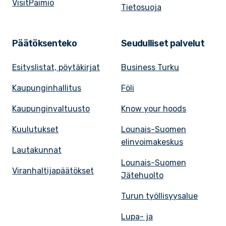
VisitPaimio
Tietosuoja
Päätöksenteko
Seudulliset palvelut
Esityslistat, pöytäkirjat
Business Turku
Kaupunginhallitus
Föli
Kaupunginvaltuusto
Know your hoods
Kuulutukset
Lounais-Suomen
elinvoimakeskus
Lautakunnat
Lounais-Suomen
Viranhaltijapäätökset
Jätehuolto
Turun työllisyysalue
Lupa- ja