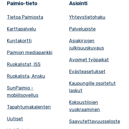
Paimio-tieto
Asiointi
Tietoa Paimiosta
Yhteystietohaku
Karttapalvelu
Palvelupiste
Kuntakortti
Asiakirjojen
julkisuuskuvaus
Paimion mediapankki
Avoimet työpaikat
Ruokalistat, ISS
Evästeasetukset
Ruokalista, Ansku
Kaupungille osoitetut
SunPaimio -
laskut
mobiilisovellus
Kokoustilojen
Tapahtumakalenteri
vuokraaminen
Uutiset
Saavutettavuusseloste