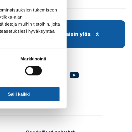
 ominaisuuksien tukemiseen
tiikka-alan
ietoja muihin tietoihin, joita
västeasetuksiesi hyväksyntää
Takaisin ylös
Markkinointi
Facebook
Instagram
Youtube
Salli kaikki