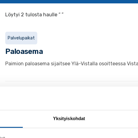
Löytyi 2 tulosta haulle “ ”
Palvelupaikat
Paloasema
Paimion paloasema sijaitsee Ylä-Vistalla osoitteessa Vist
1.1.2023
Uutiset
Varhan toiminta alkanut - palvelut yhä
Yksityiskohdat
Varsinais-Suomen hyvinvointialueen toiminta on alkanut 
paimiolaisten näkökulmasta.