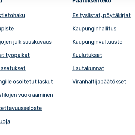
i
Päätöksenteko
tietohaku
Esityslistat, pöytäkirjat
upiste
Kaupunginhallitus
rjojen julkisuuskuvaus
Kaupunginvaltuusto
t työpaikat
Kuulutukset
easetukset
Lautakunnat
gille osoitetut laskut
Viranhaltijapäätökset
tilojen vuokraaminen
ettavuusseloste
uoja