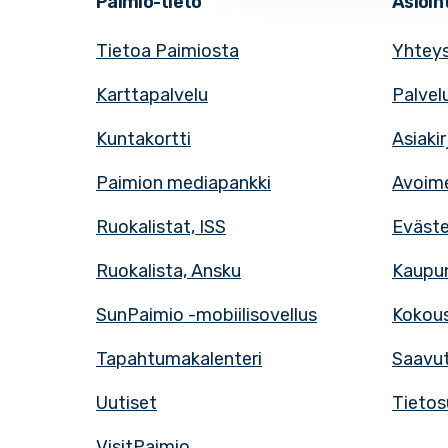
Paimio-tieto
Asioint
Tietoa Paimiosta
Yhteys
Karttapalvelu
Palvel
Kuntakortti
Asiaki
Paimion mediapankki
Avoime
Ruokalistat, ISS
Eväst
Ruokalista, Ansku
Kaupun
SunPaimio -mobiilisovellus
Kokous
Tapahtumakalenteri
Saavut
Uutiset
Tietos
VisitPaimio