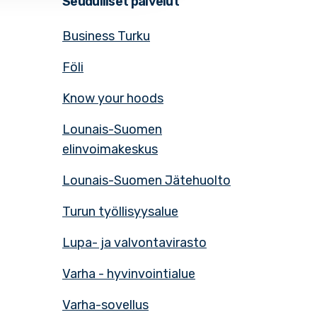
Seudulliset palvelut
Business Turku
Föli
Know your hoods
Lounais-Suomen
elinvoimakeskus
Lounais-Suomen Jätehuolto
Turun työllisyysalue
Lupa- ja valvontavirasto
Varha - hyvinvointialue
Varha-sovellus