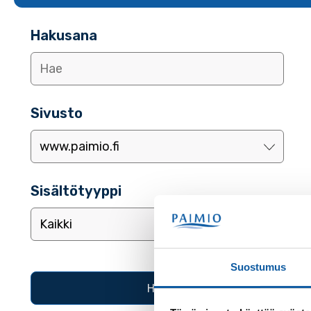
Hakusana
Sivusto
Sisältötyyppi
Suostumus