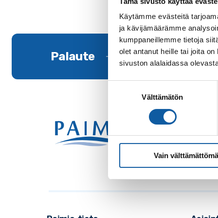
Tämä sivusto käyttää eväste
Käytämme evästeitä tarjoama
ja kävijämäärämme analysoim
kumppaneillemme tietoja siitä
olet antanut heille tai joita
Palaute
sivuston alalaidassa olevast
Suostumuksen
Välttämätön
valinta
Käynti
Postio
Vaihde
Vain välttämättömä
Sähkö