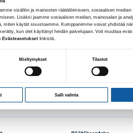
itä
mme sisällön ja mainosten räätälöimiseen, sosiaalisen median
iseen. Lisäksi jaamme sosiaalisen median, mainosalan ja analy
, miten käytät sivustoamme. Kumppanimme voivat yhdistää näitä t
 on kerätty, kun olet käyttänyt heidän palvelujaan. Voit muuttaa e
a
Evästeasetukset
linkistä.
Mieltymykset
Tilastot
osoite: Vistantie 18
soite: PL 50, 21531 PAIMIO
: (02) 474 511
t
Salli valinta
posti:
paimio.kaupunki@paimio.fi