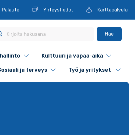
Palaute
Yhteystiedot
Karttapalvelu
Hae
hallinto
Kulttuuri ja vapaa-aika
Sosiaali ja terveys
Työ ja yritykset