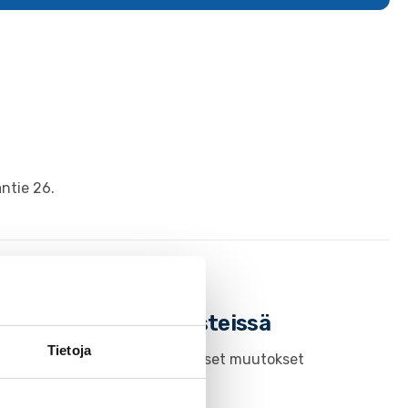
antie 26.
 samoissa asiointipisteissä
Tietoja
1.1.2023. Lue uutisesta keskeiset muutokset