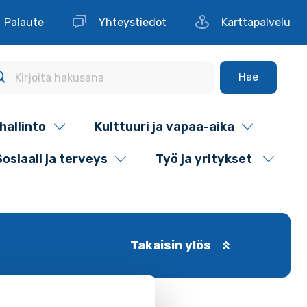
Palaute
Yhteystiedot
Karttapalvelu
Hae
hallinto
Kulttuuri ja vapaa-aika
Sosiaali ja terveys
Työ ja yritykset
Takaisin ylös