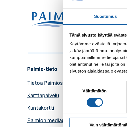
Käynti
Suostumus
Postio
Vaihde
Sähkö
Tämä sivusto käyttää eväste
Käytämme evästeitä tarjoama
ja kävijämäärämme analysoim
kumppaneillemme tietoja siitä
olet antanut heille tai joita
Paimio-tieto
Asioint
sivuston alalaidassa olevast
Tietoa Paimiosta
Yhteys
Suostumuksen
Välttämätön
valinta
Karttapalvelu
Palvel
Kuntakortti
Asiaki
Paimion mediapankki
Avoime
Vain välttämättömä