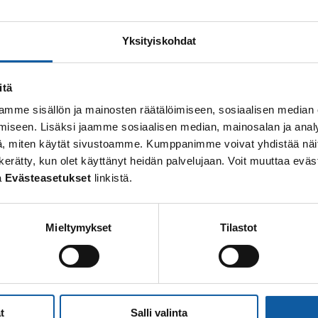
osoite: Vistantie 18
Yksityiskohdat
soite: PL 50, 21531 PAIMIO
: (02) 474 511
posti:
paimio.kaupunki@paimio.fi
itä
mme sisällön ja mainosten räätälöimiseen, sosiaalisen median
iseen. Lisäksi jaamme sosiaalisen median, mainosalan ja analy
, miten käytät sivustoamme. Kumppanimme voivat yhdistää näitä t
 on kerätty, kun olet käyttänyt heidän palvelujaan. Voit muuttaa e
i
Päätöksenteko
a
Evästeasetukset
linkistä.
tietohaku
Esityslistat, pöytäkirjat
Mieltymykset
Tilastot
upiste
Kaupunginhallitus
rjojen julkisuuskuvaus
Kaupunginvaltuusto
t työpaikat
Kuulutukset
t
Salli valinta