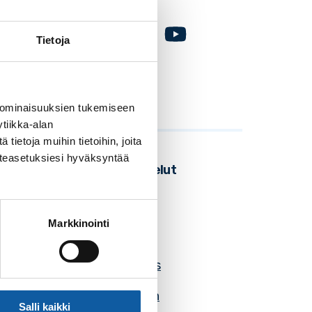
Facebook
Instagram
Youtube
Tietoja
 ominaisuuksien tukemiseen
tiikka-alan
ietoja muihin tietoihin, joita
västeasetuksiesi hyväksyntää
Seudulliset palvelut
Business Turku
Markkinointi
Föli
Know your hoods
Lounais-Suomen
Salli kaikki