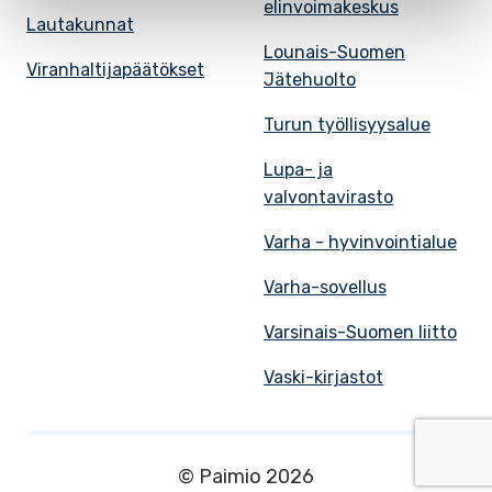
elinvoimakeskus
Lautakunnat
Lounais-Suomen
Viranhaltijapäätökset
Jätehuolto
Turun työllisyysalue
Lupa- ja
valvontavirasto
Varha - hyvinvointialue
Varha-sovellus
Varsinais-Suomen liitto
Vaski-kirjastot
© Paimio 2026