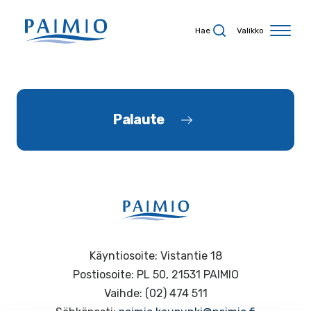
Siirry sisältöön
Hae
Valikko
Palaute
Käyntiosoite: Vistantie 18
Postiosoite: PL 50, 21531 PAIMIO
Vaihde: (02) 474 511