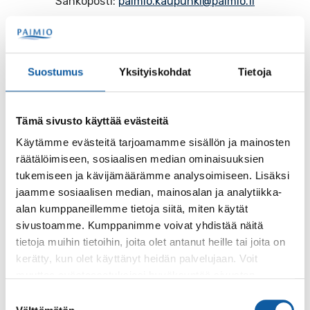
Sähköposti:
paimio.kaupunki@paimio.fi
Facebook
Instagram
Youtube
Suostumus
Yksityiskohdat
Tietoja
Tämä sivusto käyttää evästeitä
Paimio-tieto
Asiointi
Käytämme evästeitä tarjoamamme sisällön ja mainosten
räätälöimiseen, sosiaalisen median ominaisuuksien
Tietoa Paimiosta
Yhteystietohaku
tukemiseen ja kävijämäärämme analysoimiseen. Lisäksi
Karttapalvelu
Palvelupiste
jaamme sosiaalisen median, mainosalan ja analytiikka-
alan kumppaneillemme tietoja siitä, miten käytät
Kuntakortti
Asiakirjojen
sivustoamme. Kumppanimme voivat yhdistää näitä
julkisuuskuvaus
tietoja muihin tietoihin, joita olet antanut heille tai joita on
Paimion mediapankki
kerätty, kun olet käyttänyt heidän palvelujaan. Voit
Avoimet työpaikat
Ruokalistat, ISS
muuttaa evästeasetuksiesi hyväksyntää sivuston
Evästeasetukset
alalaidassa olevasta
Evästeasetukset
linkistä.
Suostumuksen
Ruokalista, Ansku