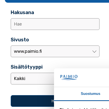
Hakusana
Sivusto
Sisältötyyppi
Suostumus