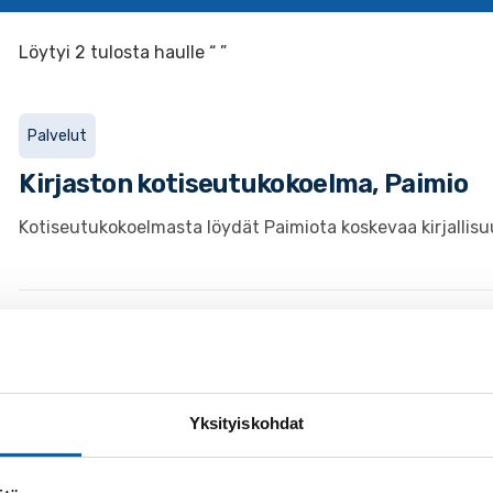
Löytyi 2 tulosta haulle “ ”
Palvelut
Kirjaston kotiseutukokoelma, Paimio
Kotiseutukokoelmasta löydät Paimiota koskevaa kirjallisuu
Sivut
Asiakkaana kirjastossa
Yksityiskohdat
Paimion kirjasto palvelee monipuolisesti. Meiltä löydät lai
Omatoimikirjasto on käytössäsi viikonpäivästä...