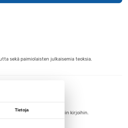
tta sekä paimiolaisten julkaisemia teoksia.
Tietoja
nattavaa lumikengistä sähköisiin kirjoihin.