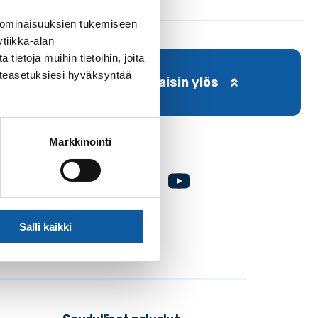
 ominaisuuksien tukemiseen
tiikka-alan
ietoja muihin tietoihin, joita
västeasetuksiesi hyväksyntää
Takaisin ylös
Markkinointi
Facebook
Instagram
Youtube
Salli kaikki