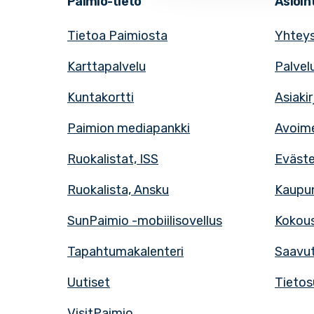
Paimio-tieto
Asioint
Tietoa Paimiosta
Yhteys
Karttapalvelu
Palvel
Kuntakortti
Asiaki
Paimion mediapankki
Avoime
Ruokalistat, ISS
Eväst
Ruokalista, Ansku
Kaupun
SunPaimio -mobiilisovellus
Kokous
Tapahtumakalenteri
Saavut
Uutiset
Tietos
VisitPaimio