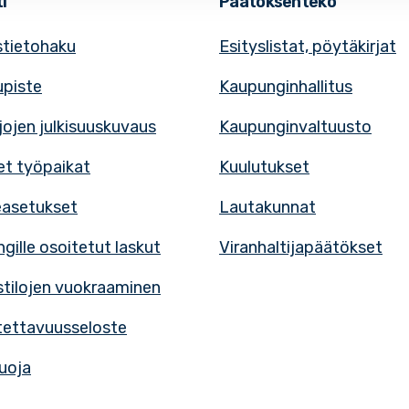
i
Päätöksenteko
tietohaku
Esityslistat, pöytäkirjat
upiste
Kaupunginhallitus
rjojen julkisuuskuvaus
Kaupunginvaltuusto
t työpaikat
Kuulutukset
easetukset
Lautakunnat
gille osoitetut laskut
Viranhaltijapäätökset
tilojen vuokraaminen
ettavuusseloste
uoja