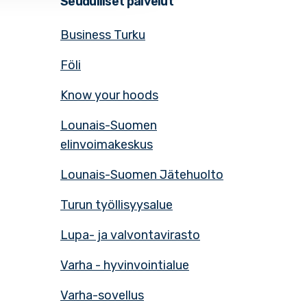
Seudulliset palvelut
Business Turku
Föli
Know your hoods
Lounais-Suomen
elinvoimakeskus
Lounais-Suomen Jätehuolto
Turun työllisyysalue
Lupa- ja valvontavirasto
Varha - hyvinvointialue
Varha-sovellus