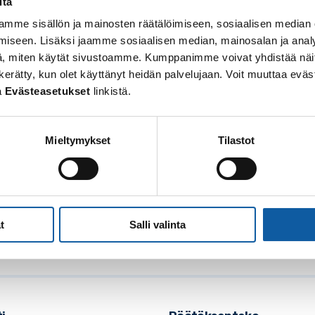
itä
mme sisällön ja mainosten räätälöimiseen, sosiaalisen median
iseen. Lisäksi jaamme sosiaalisen median, mainosalan ja analy
, miten käytät sivustoamme. Kumppanimme voivat yhdistää näitä t
 on kerätty, kun olet käyttänyt heidän palvelujaan. Voit muuttaa e
a
Evästeasetukset
linkistä.
Mieltymykset
Tilastot
osoite: Vistantie 18
soite: PL 50, 21531 PAIMIO
: (02) 474 511
t
Salli valinta
posti:
paimio.kaupunki@paimio.fi