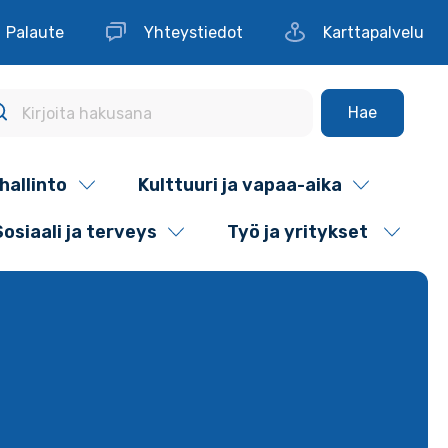
Palaute
Yhteystiedot
Karttapalvelu
Hae
hallinto
Kulttuuri ja vapaa-aika
Sosiaali ja terveys
Työ ja yritykset