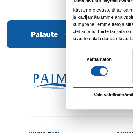
Tämä sivusto käyttää eväste
Käytämme evästeitä tarjoama
ja kävijämäärämme analysoim
kumppaneillemme tietoja siitä
olet antanut heille tai joita
Palaute
sivuston alalaidassa olevast
Suostumuksen
Välttämätön
valinta
Käynti
Postio
Vaihde
Vain välttämättömä
Sähkö