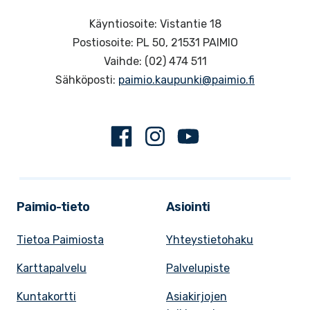
Käyntiosoite: Vistantie 18
Postiosoite: PL 50, 21531 PAIMIO
Vaihde: (02) 474 511
Sähköposti:
paimio.kaupunki@paimio.fi
Facebook
Instagram
Youtube
Paimio-tieto
Asiointi
Tietoa Paimiosta
Yhteystietohaku
Karttapalvelu
Palvelupiste
Kuntakortti
Asiakirjojen