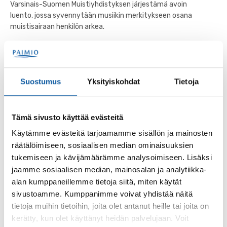
Varsinais-Suomen Muistiyhdistyksen järjestämä avoin
luento, jossa syvennytään musiikin merkitykseen osana
muistisairaan henkilön arkea.
Tapahtumat
15.10. klo 13:00–14:30
Avoin luento: Luonto ja liikunta osana
Suostumus
Yksityiskohdat
Tietoja
muistisairauksien hoitoa
Varsinais-Suomen Muistiyhdistyksen järjestämä avoin
Tämä sivusto käyttää evästeitä
luento, jossa syvennytään luonnon ja liikunnan
merkitykseen osana muistisairaan henkilön arkea.
Käytämme evästeitä tarjoamamme sisällön ja mainosten
räätälöimiseen, sosiaalisen median ominaisuuksien
tukemiseen ja kävijämäärämme analysoimiseen. Lisäksi
Tapahtumat
10.9. klo 13:00–15:00
jaamme sosiaalisen median, mainosalan ja analytiikka-
alan kumppaneillemme tietoja siitä, miten käytät
Avoin luento: Arjen ja ympäristön turvallisuus
osana muistisairaan hoitoa
sivustoamme. Kumppanimme voivat yhdistää näitä
tietoja muihin tietoihin, joita olet antanut heille tai joita on
Varsinais-Suomen Muistiyhdistyksen avoin luentotilaisuus,
kerätty, kun olet käyttänyt heidän palvelujaan. Voit
jossa syvennytään arjen ja ympäristön turvallisuuden