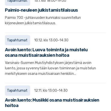
Tapahtumat
15.1. klo 18:00–19:00
Paimio-neuleen julkistamistilaisuus
Paimio 700 –juhlavuoden kunniaksi suunnitellun
kirjoneuleen julkistamistilaisuus.
Tapahtumat
10.12. klo 13:00–14:30
Avoin luento: Luova toiminta ja muistelu
osana muistisairauksien hoitoa
Varsinais-Suomen Muistiyhdistyksen järjestämä avoin
luento, jossa syvennytään luovan toiminnan ja muistelun
merkitykseen osana muistisairaan henkilön...
Tapahtumat
12.11. klo 13:00–14:30
Avoin luento: Musiikki osana muistisairauksien
hoitoa