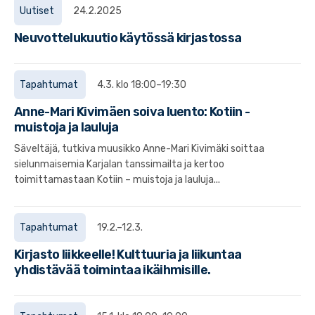
Uutiset
24.2.2025
Neuvottelukuutio käytössä kirjastossa
Tapahtumat
4.3. klo 18:00–19:30
Anne-Mari Kivimäen soiva luento: Kotiin -
muistoja ja lauluja
Säveltäjä, tutkiva muusikko Anne-Mari Kivimäki soittaa
sielunmaisemia Karjalan tanssimailta ja kertoo
toimittamastaan Kotiin – muistoja ja lauluja...
Tapahtumat
19.2.–12.3.
Kirjasto liikkeelle! Kulttuuria ja liikuntaa
yhdistävää toimintaa ikäihmisille.