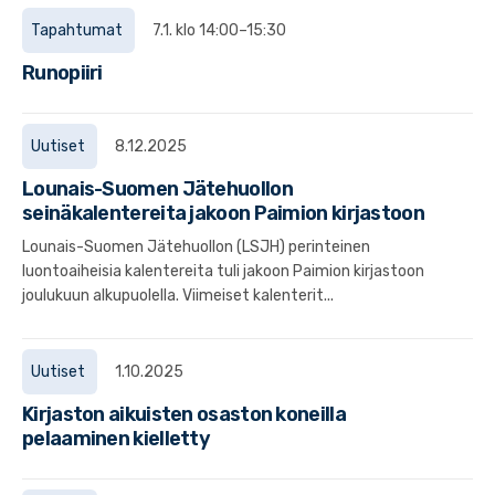
Tapahtumat
7.1. klo 14:00–15:30
Runopiiri
Uutiset
8.12.2025
Lounais-Suomen Jätehuollon
seinäkalentereita jakoon Paimion kirjastoon
Lounais-Suomen Jätehuollon (LSJH) perinteinen
luontoaiheisia kalentereita tuli jakoon Paimion kirjastoon
joulukuun alkupuolella. Viimeiset kalenterit...
Uutiset
1.10.2025
Kirjaston aikuisten osaston koneilla
pelaaminen kielletty