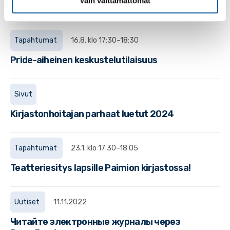
Vain välttämättömät
päästä kokeilemaan erilaisia soittimia.
Tapahtumat
16.8. klo 17:30–18:30
Pride-aiheinen keskustelutilaisuus
Sivut
Kirjastonhoitajan parhaat luetut 2024
Tapahtumat
23.1. klo 17:30–18:05
Teatteriesitys lapsille Paimion kirjastossa!
Uutiset
11.11.2022
Читайте электронные журналы через