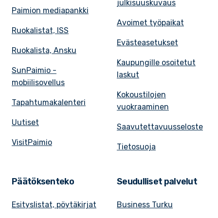
julkisuuskuvaus
Paimion mediapankki
Avoimet työpaikat
Ruokalistat, ISS
Evästeasetukset
Ruokalista, Ansku
Kaupungille osoitetut
SunPaimio -
laskut
mobiilisovellus
Kokoustilojen
Tapahtumakalenteri
vuokraaminen
Uutiset
Saavutettavuusseloste
VisitPaimio
Tietosuoja
Päätöksenteko
Seudulliset palvelut
Esityslistat, pöytäkirjat
Business Turku