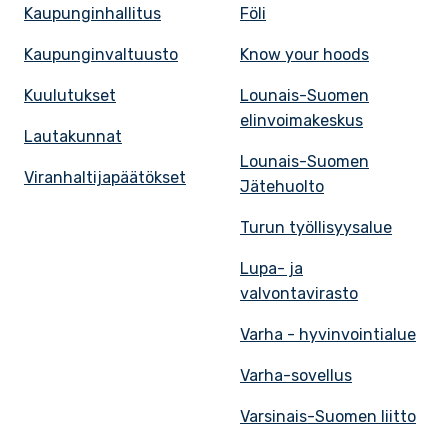
Kaupunginhallitus
Föli
Kaupunginvaltuusto
Know your hoods
Kuulutukset
Lounais-Suomen
elinvoimakeskus
Lautakunnat
Lounais-Suomen
Viranhaltijapäätökset
Jätehuolto
Turun työllisyysalue
Lupa- ja
valvontavirasto
Varha - hyvinvointialue
Varha-sovellus
Varsinais-Suomen liitto