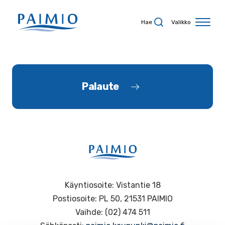
Siirry sisältöön
Hae
Valikko
Palaute
Käyntiosoite: Vistantie 18
Postiosoite: PL 50, 21531 PAIMIO
Vaihde: (02) 474 511