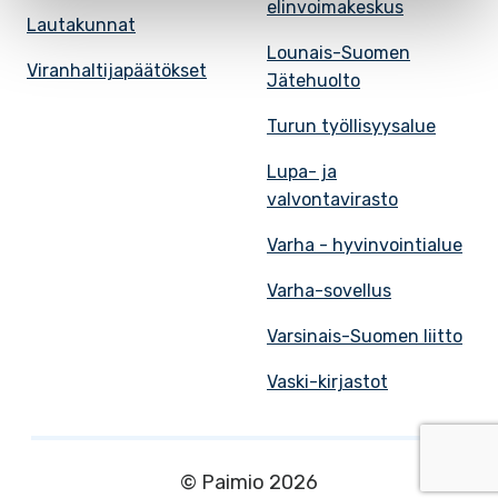
elinvoimakeskus
Lautakunnat
Lounais-Suomen
Viranhaltijapäätökset
Jätehuolto
Turun työllisyysalue
Lupa- ja
valvontavirasto
Varha - hyvinvointialue
Varha-sovellus
Varsinais-Suomen liitto
Vaski-kirjastot
© Paimio 2026