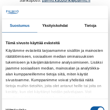
Sähköposti:
paimio.kaupunki@paimio.fi
Facebook
Instagram
Youtube
Suostumus
Yksityiskohdat
Tietoja
Tämä sivusto käyttää evästeitä
Paimio-tieto
Asiointi
Käytämme evästeitä tarjoamamme sisällön ja mainosten
räätälöimiseen, sosiaalisen median ominaisuuksien
Tietoa Paimiosta
Yhteystietohaku
tukemiseen ja kävijämäärämme analysoimiseen. Lisäksi
Karttapalvelu
Palvelupiste
jaamme sosiaalisen median, mainosalan ja analytiikka-
alan kumppaneillemme tietoja siitä, miten käytät
Kuntakortti
Asiakirjojen
sivustoamme. Kumppanimme voivat yhdistää näitä
julkisuuskuvaus
tietoja muihin tietoihin, joita olet antanut heille tai joita on
Paimion mediapankki
kerätty, kun olet käyttänyt heidän palvelujaan. Voit
Avoimet työpaikat
Ruokalistat, ISS
muuttaa evästeasetuksiesi hyväksyntää sivuston
Evästeasetukset
alalaidassa olevasta
Evästeasetukset
linkistä.
Suostumuksen
Ruokalista, Ansku