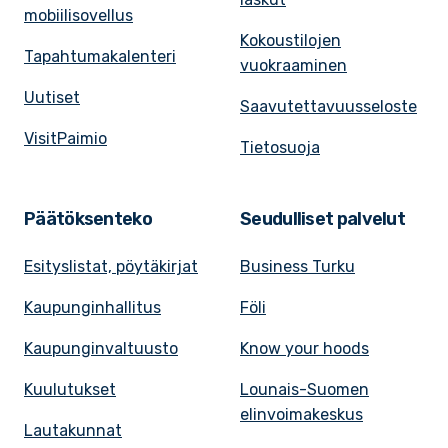
mobiilisovellus
Kokoustilojen
Tapahtumakalenteri
vuokraaminen
Uutiset
Saavutettavuusseloste
VisitPaimio
Tietosuoja
Päätöksenteko
Seudulliset palvelut
Esityslistat, pöytäkirjat
Business Turku
Kaupunginhallitus
Föli
Kaupunginvaltuusto
Know your hoods
Kuulutukset
Lounais-Suomen
elinvoimakeskus
Lautakunnat