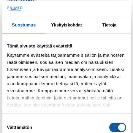
Anna
Blomroos
Liikuntasuunnittelija
Suostumus
Yksityiskohdat
Tietoja
Yhteystiedot
Tämä sivusto käyttää evästeitä
Sanna
Lönn
Käytämme evästeitä tarjoamamme sisällön ja mainosten
Erityisopettaja
räätälöimiseen, sosiaalisen median ominaisuuksien
tukemiseen ja kävijämäärämme analysoimiseen. Lisäksi
jaamme sosiaalisen median, mainosalan ja analytiikka-
Yhteystiedot
alan kumppaneillemme tietoja siitä, miten käytät
sivustoamme. Kumppanimme voivat yhdistää näitä
Tanja
Haltsonen
tietoja muihin tietoihin, joita olet antanut heille tai joita on
Koulusihteeri
kerätty, kun olet käyttänyt heidän palvelujaan. Voit
muuttaa evästeasetuksiesi hyväksyntää sivuston
alalaidassa olevasta
Evästeasetukset
linkistä.
Suostumuksen
Yhteystiedot
Välttämätön
valinta