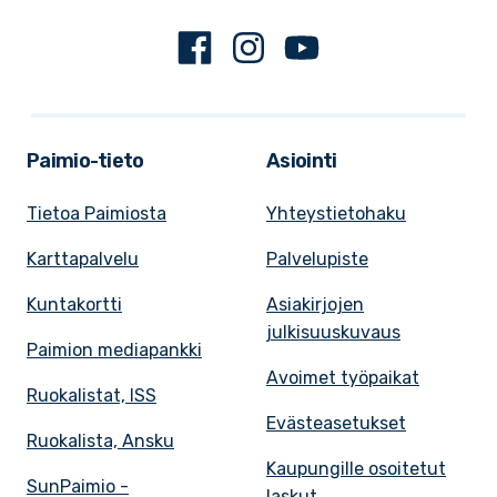
Facebook
Instagram
Youtube
Paimio-tieto
Asiointi
Tietoa Paimiosta
Yhteystietohaku
Karttapalvelu
Palvelupiste
Kuntakortti
Asiakirjojen
julkisuuskuvaus
Paimion mediapankki
Avoimet työpaikat
Ruokalistat, ISS
Evästeasetukset
Ruokalista, Ansku
Kaupungille osoitetut
SunPaimio -
laskut