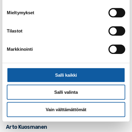
Merita
Nieminen
Musiikkikoulun opettaja
Mieltymykset
Tilastot
Yhteystiedot
Jaana
Lehtola
Markkinointi
Päiväkodin johtaja
Yhteystiedot
Salli kaikki
Senni
Ahvenlampi
Salli valinta
Erityisluokanopettaja
Vain välttämättömät
Yhteystiedot
Arto
Kuosmanen