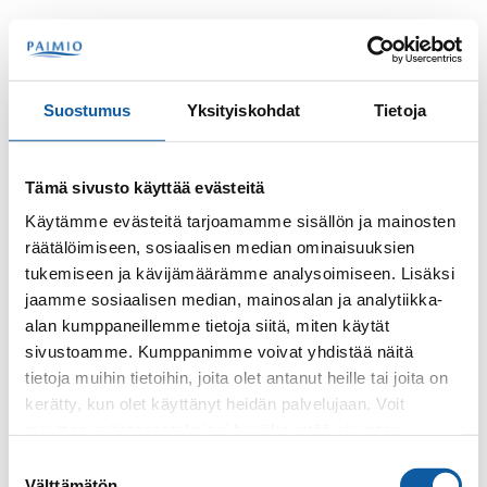
Skip to content
Search
Menu
Suostumus
Yksityiskohdat
Tietoja
Contacts
Vahtera, Jatta
Tämä sivusto käyttää evästeitä
Jatta Vahtera
Käytämme evästeitä tarjoamamme sisällön ja mainosten
räätälöimiseen, sosiaalisen median ominaisuuksien
tukemiseen ja kävijämäärämme analysoimiseen. Lisäksi
jaamme sosiaalisen median, mainosalan ja analytiikka-
alan kumppaneillemme tietoja siitä, miten käytät
sivustoamme. Kumppanimme voivat yhdistää näitä
tietoja muihin tietoihin, joita olet antanut heille tai joita on
kerätty, kun olet käyttänyt heidän palvelujaan. Voit
Phone
muuttaa evästeasetuksiesi hyväksyntää sivuston
+35824745411
alalaidassa olevasta
Evästeasetukset
linkistä.
Suostumuksen
Välttämätön