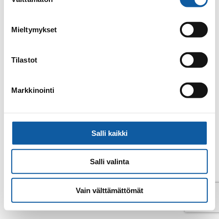
valinta
Email
jatta.vahtera@paimio.fi
Mieltymykset
Back to contacts archive
Tilastot
Markkinointi
Salli kaikki
Salli valinta
Vain välttämättömät
© Paimio 2026