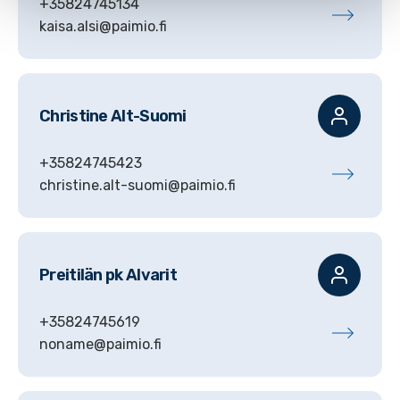
+35824745134
kaisa.alsi@paimio.fi
Christine
Alt-Suomi
+35824745423
christine.alt-suomi@paimio.fi
Preitilän pk
Alvarit
+35824745619
noname@paimio.fi