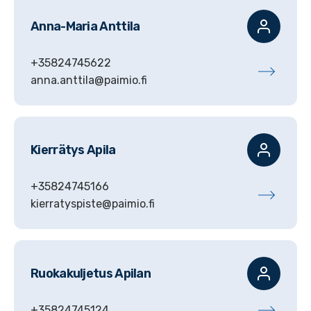
Anna-Maria
Anttila
+35824745622
anna.anttila@paimio.fi
Kierrätys
Apila
+35824745166
kierratyspiste@paimio.fi
Ruokakuljetus
Apilan
+35824745124