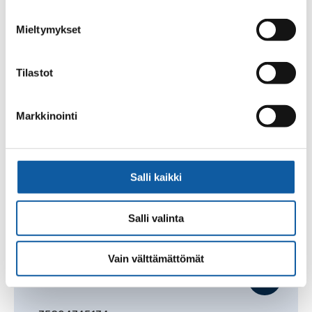
Jaana
Alander
Mieltymykset
+35824745490
Tilastot
jaana.alander@paimio.fi
Markkinointi
Mari
Alho
Salli kaikki
+35824745422
mari.alho@paimio.fi
Salli valinta
Vain välttämättömät
Kaisa
Alsi