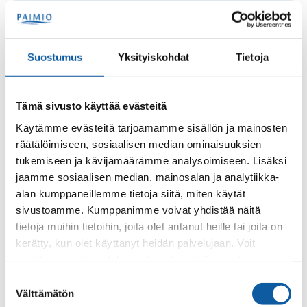
+35824745392
senni.ahvenlampi@paimio.fi
Suostumus
Yksityiskohdat
Tietoja
Preitilän pk
Ainot
Tämä sivusto käyttää evästeitä
Käytämme evästeitä tarjoamamme sisällön ja mainosten
+35824745617
räätälöimiseen, sosiaalisen median ominaisuuksien
noname@paimio.fi
tukemiseen ja kävijämäärämme analysoimiseen. Lisäksi
jaamme sosiaalisen median, mainosalan ja analytiikka-
alan kumppaneillemme tietoja siitä, miten käytät
sivustoamme. Kumppanimme voivat yhdistää näitä
Nikke
Alakylä
tietoja muihin tietoihin, joita olet antanut heille tai joita on
kerätty, kun olet käyttänyt heidän palvelujaan. Voit
+35824745424
muuttaa evästeasetuksiesi hyväksyntää sivuston
nikke.alakyla@paimio.fi
alalaidassa olevasta
Evästeasetukset
linkistä.
Suostumuksen
Välttämätön
valinta