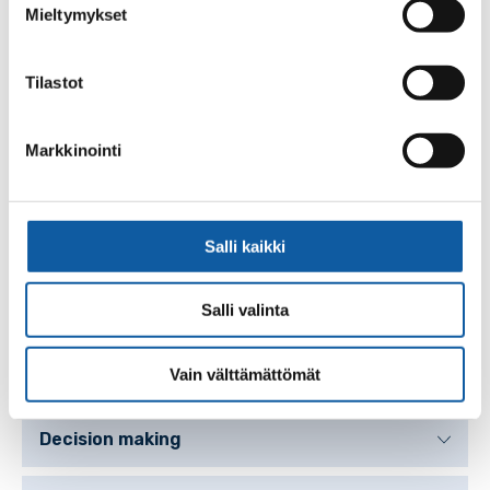
Mieltymykset
Strategy
Tilastot
Participate and influence
Markkinointi
Contact information
Most of services are situated at the Paimio Town Hall,
which is open
Salli kaikki
Mon 9 am to 5 pm
Tue, Thu – Fri 9 am to 3.30 pm
Salli valinta
Wed 10 am to 3.30 pm
Below you can find more detailed contacts.
Vain välttämättömät
Decision making