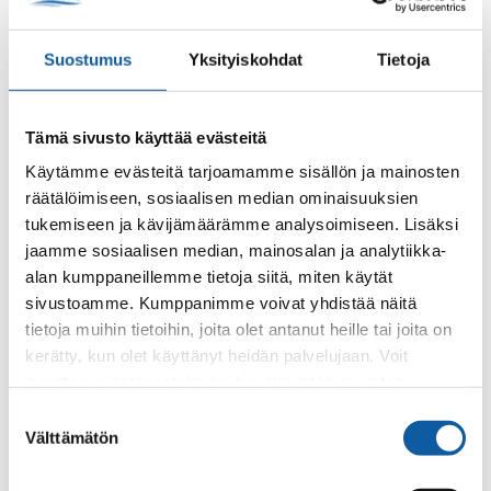
City and administration
Suostumus
Yksityiskohdat
Tietoja
Paimio is a city of about 11,300 inhabitants, with an excellent
location along the Helsinki-Turku motorway. The central
Tämä sivusto käyttää evästeitä
location ensures both the agile mobility of workers and the
Käytämme evästeitä tarjoamamme sisällön ja mainosten
smooth movement of goods.
räätälöimiseen, sosiaalisen median ominaisuuksien
Get to know city and administration services
tukemiseen ja kävijämäärämme analysoimiseen. Lisäksi
jaamme sosiaalisen median, mainosalan ja analytiikka-
Below you can get to know city and administration
alan kumppaneillemme tietoja siitä, miten käytät
services in summarized form.
sivustoamme. Kumppanimme voivat yhdistää näitä
tietoja muihin tietoihin, joita olet antanut heille tai joita on
Decision making
kerätty, kun olet käyttänyt heidän palvelujaan. Voit
muuttaa evästeasetuksiesi hyväksyntää sivuston
alalaidassa olevasta
Evästeasetukset
linkistä.
Information on Paimio
Suostumuksen
Välttämätön
valinta
Services