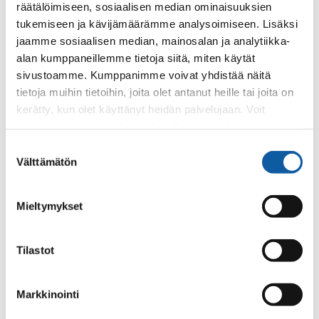
räätälöimiseen, sosiaalisen median ominaisuuksien
tukemiseen ja kävijämäärämme analysoimiseen. Lisäksi
jaamme sosiaalisen median, mainosalan ja analytiikka-
alan kumppaneillemme tietoja siitä, miten käytät
Search term
sivustoamme. Kumppanimme voivat yhdistää näitä
tietoja muihin tietoihin, joita olet antanut heille tai joita on
kerätty, kun olet käyttänyt heidän palvelujaan. Voit
muuttaa evästeasetuksiesi hyväksyntää sivuston
alalaidassa olevasta
Evästeasetukset
linkistä.
Suostumuksen
Välttämätön
valinta
2 services
Mieltymykset
Work coaching
Tilastot
Job coaching provides personalised help in finding a job or
education.
Markkinointi