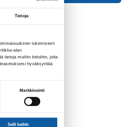
Tietoja
 ominaisuuksien tukemiseen
tiikka-alan
ietoja muihin tietoihin, joita
västeasetuksiesi hyväksyntää
Markkinointi
Salli kaikki