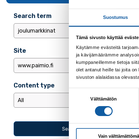
Search term
Suostumus
Tämä sivusto käyttää eväste
Käytämme evästeitä tarjoama
Site
ja kävijämäärämme analysoim
kumppaneillemme tietoja siitä
olet antanut heille tai joita
sivuston alalaidassa olevast
Content type
Suostumuksen
Välttämätön
valinta
Vain välttämättömä