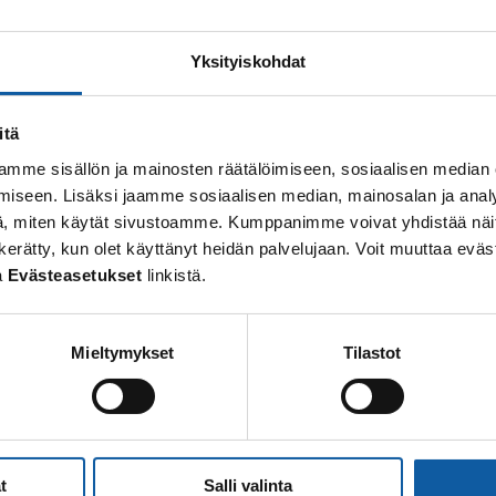
No search results.
Yksityiskohdat
itä
mme sisällön ja mainosten räätälöimiseen, sosiaalisen median
iseen. Lisäksi jaamme sosiaalisen median, mainosalan ja analy
, miten käytät sivustoamme. Kumppanimme voivat yhdistää näitä t
 on kerätty, kun olet käyttänyt heidän palvelujaan. Voit muuttaa e
a
Evästeasetukset
linkistä.
Mieltymykset
Tilastot
t
Salli valinta