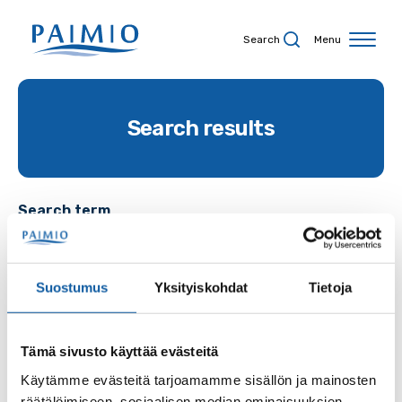
Skip to content
Search
Menu
Search results
Search term
Suostumus
Yksityiskohdat
Tietoja
Site
Tämä sivusto käyttää evästeitä
Käytämme evästeitä tarjoamamme sisällön ja mainosten
Content type
räätälöimiseen, sosiaalisen median ominaisuuksien