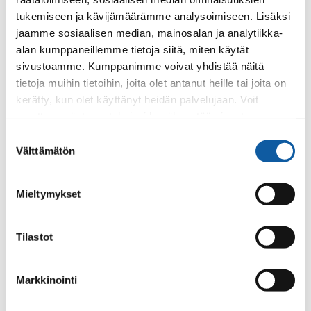
tukemiseen ja kävijämäärämme analysoimiseen. Lisäksi
jaamme sosiaalisen median, mainosalan ja analytiikka-
alan kumppaneillemme tietoja siitä, miten käytät
sivustoamme. Kumppanimme voivat yhdistää näitä
tietoja muihin tietoihin, joita olet antanut heille tai joita on
kerätty, kun olet käyttänyt heidän palvelujaan. Voit
muuttaa evästeasetuksiesi hyväksyntää sivuston
2 results found for "Juntola"
alalaidassa olevasta
Evästeasetukset
linkistä.
Suostumuksen
Välttämätön
valinta
Pages
Mieltymykset
Articles Published by the Electrical Museum
The Electrical Museum publishes articles on a variety of
fascinating topics related to the history of electricity and
Tilastot
the museum.
Markkinointi
Pages