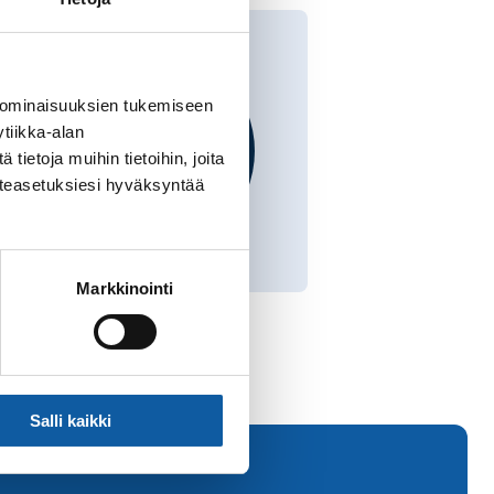
 ominaisuuksien tukemiseen
tiikka-alan
ietoja muihin tietoihin, joita
västeasetuksiesi hyväksyntää
Markkinointi
Salli kaikki