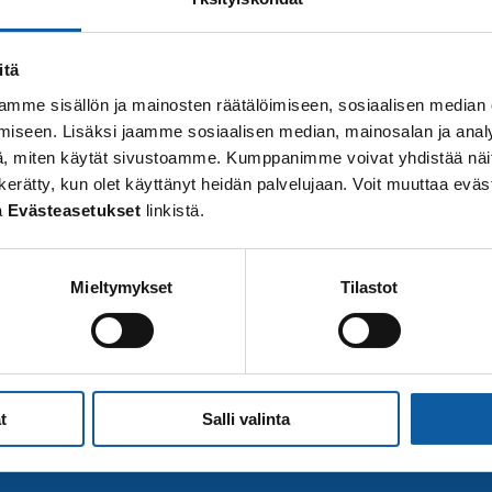
itä
mme sisällön ja mainosten räätälöimiseen, sosiaalisen median
iseen. Lisäksi jaamme sosiaalisen median, mainosalan ja analy
, miten käytät sivustoamme. Kumppanimme voivat yhdistää näitä t
 on kerätty, kun olet käyttänyt heidän palvelujaan. Voit muuttaa e
a
Evästeasetukset
linkistä.
Mieltymykset
Tilastot
t
Salli valinta