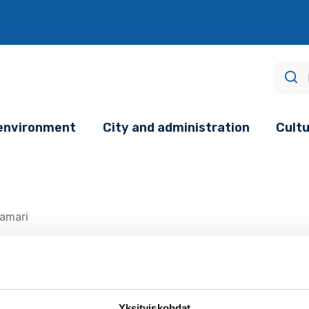
age.
 environment
City and administration
Cultu
amari
ikkanen
Yksityiskohdat