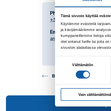
Phone
Tämä sivusto käyttää eväste
+35824745408
Käytämme evästeitä tarjoama
ja kävijämäärämme analysoim
Email
kumppaneillemme tietoja siitä
annamari.tikkanen@paimio.fi
olet antanut heille tai joita
sivuston alalaidassa olevast
Suostumuksen
Välttämätön
valinta
Back to contacts archive
Vain välttämättömä
Back to top