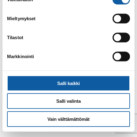
valinta
Back to contacts archive
Mieltymykset
Tilastot
Markkinointi
Salli kaikki
Salli valinta
© Paimio 2026
Vain välttämättömät