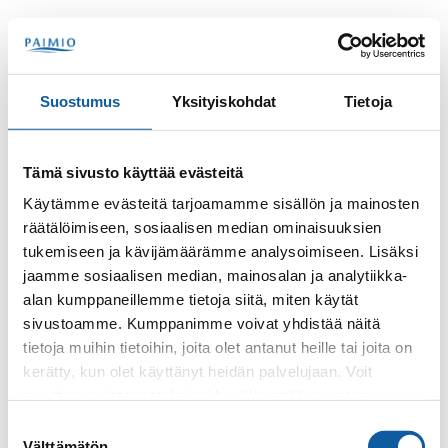
Skip to content
Search
Menu
Suostumus
Yksityiskohdat
Tietoja
Contacts
Rastas, Janne
Tämä sivusto käyttää evästeitä
Janne Rastas
Käytämme evästeitä tarjoamamme sisällön ja mainosten
räätälöimiseen, sosiaalisen median ominaisuuksien
tukemiseen ja kävijämäärämme analysoimiseen. Lisäksi
jaamme sosiaalisen median, mainosalan ja analytiikka-
alan kumppaneillemme tietoja siitä, miten käytät
sivustoamme. Kumppanimme voivat yhdistää näitä
tietoja muihin tietoihin, joita olet antanut heille tai joita on
kerätty, kun olet käyttänyt heidän palvelujaan. Voit
Phone
muuttaa evästeasetuksiesi hyväksyntää sivuston
+3582474511
alalaidassa olevasta
Evästeasetukset
linkistä.
Suostumuksen
Välttämätön