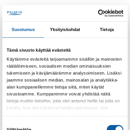
Skip to content
Search
Menu
Suostumus
Yksityiskohdat
Tietoja
Contacts
Peukaloiset, Hanhijoen pk
Tämä sivusto käyttää evästeitä
Hanhijoen pk Peukaloiset
Käytämme evästeitä tarjoamamme sisällön ja mainosten
räätälöimiseen, sosiaalisen median ominaisuuksien
tukemiseen ja kävijämäärämme analysoimiseen. Lisäksi
jaamme sosiaalisen median, mainosalan ja analytiikka-
alan kumppaneillemme tietoja siitä, miten käytät
sivustoamme. Kumppanimme voivat yhdistää näitä
tietoja muihin tietoihin, joita olet antanut heille tai joita on
kerätty, kun olet käyttänyt heidän palvelujaan. Voit
Phone
muuttaa evästeasetuksiesi hyväksyntää sivuston
+35824745814
alalaidassa olevasta
Evästeasetukset
linkistä.
Suostumuksen
Välttämätön