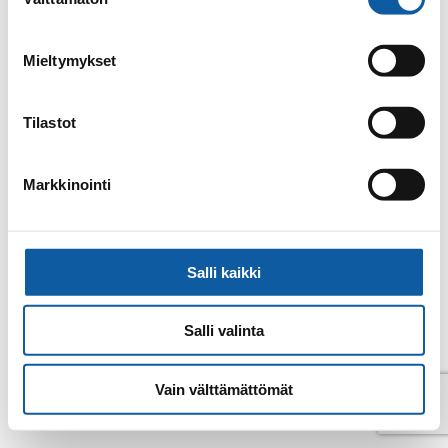
valinta
Email
noname@paimio.fi
Mieltymykset
Back to contacts archive
Tilastot
Markkinointi
Salli kaikki
Salli valinta
Vain välttämättömät
© Paimio 2026