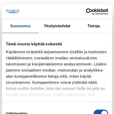
Skip to content
Search
Menu
Suostumus
Yksityiskohdat
Tietoja
Contacts
Perko, Jaana
Tämä sivusto käyttää evästeitä
Jaana Perko
Käytämme evästeitä tarjoamamme sisällön ja mainosten
räätälöimiseen, sosiaalisen median ominaisuuksien
tukemiseen ja kävijämäärämme analysoimiseen. Lisäksi
jaamme sosiaalisen median, mainosalan ja analytiikka-
alan kumppaneillemme tietoja siitä, miten käytät
sivustoamme. Kumppanimme voivat yhdistää näitä
tietoja muihin tietoihin, joita olet antanut heille tai joita on
kerätty, kun olet käyttänyt heidän palvelujaan. Voit
Phone
muuttaa evästeasetuksiesi hyväksyntää sivuston
+35824745375
alalaidassa olevasta
Evästeasetukset
linkistä.
Suostumuksen
Välttämätön