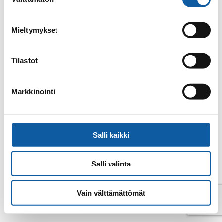
valinta
Email
jaana.perko@paimio.fi
Mieltymykset
Back to contacts archive
Tilastot
Markkinointi
Salli kaikki
Salli valinta
Vain välttämättömät
© Paimio 2026