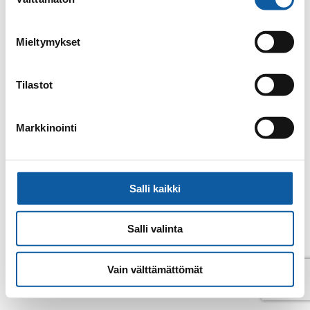
valinta
Email
simo.lempinen@paimio.fi
Mieltymykset
Back to contacts archive
Tilastot
Markkinointi
Salli kaikki
Salli valinta
Vain välttämättömät
© Paimio 2026