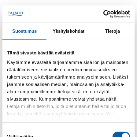
Skip to content
Search
Menu
Suostumus
Yksityiskohdat
Tietoja
Contacts
Lempinen, Simo
Tämä sivusto käyttää evästeitä
Simo Lempinen
Käytämme evästeitä tarjoamamme sisällön ja mainosten
räätälöimiseen, sosiaalisen median ominaisuuksien
tukemiseen ja kävijämäärämme analysoimiseen. Lisäksi
jaamme sosiaalisen median, mainosalan ja analytiikka-
alan kumppaneillemme tietoja siitä, miten käytät
sivustoamme. Kumppanimme voivat yhdistää näitä
tietoja muihin tietoihin, joita olet antanut heille tai joita on
kerätty, kun olet käyttänyt heidän palvelujaan. Voit
Phone
muuttaa evästeasetuksiesi hyväksyntää sivuston
+35824745106
alalaidassa olevasta
Evästeasetukset
linkistä.
Suostumuksen
Välttämätön